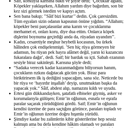
Saif, korkuyla karısına baktı ve şöyle dedi; ’Çocuklar ağladı,
Köpekler yaklaşırken, Allahım yardım diye bağırdım, son bir
kez sizi görmek istedim ve kapıyı açtım.
Sen bana bakıp; ’’Sâif bizi kurtar’’ dedin. Çok çaresizdim.
Tüm eşyaları sizin odanın kapısının önüne yığdım. “Allahım;
köpekler beni parçalasınlar ama karım ve çocuklarıma
merhamet et, onları koru, diye dua ettim. Onlarca köpek
dişlerini boynuma geçirdiği anda da, rüyadan uyandım’’.
Kadın, cesaretiyle meşhur heybetli kocasının, bu ürkek
hâlinden çok endişelenmişti. ’Sen hiç rüya görmeyen bir
adamsın, bu rüyan pek hayra alâmet değil, yarın ki kazancını
fukaralara dağıt’, dedi. Saif; bir bardak su içti. Sabah ezanının
sesiyle biraz sakinleşti. Karısına şöyle dedi;
“Sadaka verecek kadar kazanmadığımı biliyorsun hanım,
çocukların rızkını dağıtacak gücüm yok. Biraz para
biriktirirsem ilk iş dediğini yapacağım, sana söz. Neticede bu
bir rüya ve ‘hayırdır inşallah’ deyip, unutmaktan başka da
yapacak yok.“ Sâif, abdest alıp, namazını kıldı ve uyudu.
Ertesi gün dükkandayken, şatafatlı elbiseler giymiş, asker ve
korumalarıyla gülüşen; Emir’in oğlunun, esnafa ve eşrafa
paralar saçarak yürüdüğünü gördü. Saif; Emir’in oğlunun
kendisi üzerine de para saçtığını görünce, paraları topladı ve
Emir’in oğlunun üzerine doğru hışımla yürüdü.
Şimdiye kadar bu zalimlerin kibir gösterilerine hep sessiz
kalmıştı ama bu defa kendine hâkim olamadı ve paraları