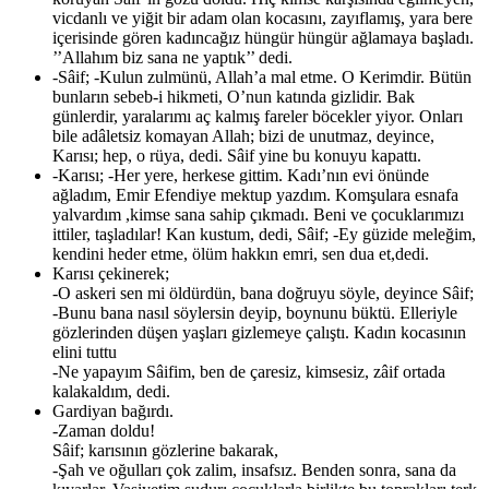
vicdanlı ve yiğit bir adam olan kocasını, zayıflamış, yara bere
içerisinde gören kadıncağız hüngür hüngür ağlamaya başladı.
’’Allahım biz sana ne yaptık’’ dedi.
-Sâif; -Kulun zulmünü, Allah’a mal etme. O Kerimdir. Bütün
bunların sebeb-i hikmeti, O’nun katında gizlidir. Bak
günlerdir, yaralarımı aç kalmış fareler böcekler yiyor. Onları
bile adâletsiz komayan Allah; bizi de unutmaz, deyince,
Karısı; hep, o rüya, dedi. Sâif yine bu konuyu kapattı.
-Karısı; -Her yere, herkese gittim. Kadı’nın evi önünde
ağladım, Emir Efendiye mektup yazdım. Komşulara esnafa
yalvardım ,kimse sana sahip çıkmadı. Beni ve çocuklarımızı
ittiler, taşladılar! Kan kustum, dedi, Sâif; -Ey güzide meleğim,
kendini heder etme, ölüm hakkın emri, sen dua et,dedi.
Karısı çekinerek;
-O askeri sen mi öldürdün, bana doğruyu söyle, deyince Sâif;
-Bunu bana nasıl söylersin deyip, boynunu büktü. Elleriyle
gözlerinden düşen yaşları gizlemeye çalıştı. Kadın kocasının
elini tuttu
-Ne yapayım Sâifim, ben de çaresiz, kimsesiz, zâif ortada
kalakaldım, dedi.
Gardiyan bağırdı.
-Zaman doldu!
Sâif; karısının gözlerine bakarak,
-Şah ve oğulları çok zalim, insafsız. Benden sonra, sana da