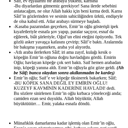
Sâif, ev eşyalarını bir arabaya yükledi, karısına
-Bu diyarlardan gitmemiz gerekiyor! Sana ilerde sebebini
anlatacağım, ne olur Allah hakkı için beni kırma dedi. Karısı
Sâif’in gözlerinden ve sesinin sahiciliğinden ürktü, endişeyle
de olsa kabul etti. Atlar arabayı sürmeye başladı.
-Kasaba pazarından geçerken, Emir’in oğlu gösterişli ipek
kıyafetleriyle esnafa şov yapıp, paralar saçıyor, esnaf da
eğilerek, biât şiirleriyle, Oğul’un elini eteğini öpüyordu. Tek
gözlü asker yavaşça kafasını çevirip; Sâif’e baktı. Aralarında
bir bakışma yaşanırken, araba yol alıyordu.
-Atlı araba ilerlerken Sâif; iri ama zayıf, kulağı kesik o
köpeğin Emir’in oğluna doğru havladığını gördü. Emirin
Oğlu; havlayan köpeğe çok sert baktı. Saif hemen arabadan
inip, köpeği yanına aldı. Emir’in oğluyla göz göze geldi.
(Ah
be Sâif; bunca olaydan sonra akıllanmadın be kardeş)
Emir’in oğlu; Saif’e ve köpeğe tiksinerek bakarken; Sâif;
-BU KÖPEK SANA DEĞİL EY EMİRİN OĞLU!
KUZEYF KAVMİNİN KADERİNE HAVLADI! dedi.
Bu sözlere sinirlenen Emir’in oğlu kırbaca yöneleceği anda;
camiden ezan sesi duyuldu. Allah büyüktür, Allah
büyüktüüürr… Emir, yalaka esnafa döndü.
Münafıklık damarlarına kadar işlemiş olan Emir’in oğlu,