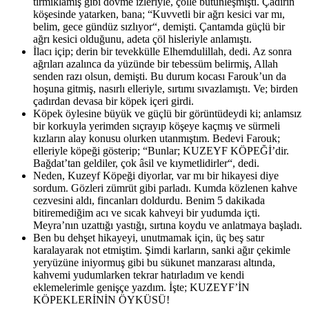
tırmıklamış gibi dövme izleriyle, çölle bütünleşmişti. Çadırın
köşesinde yatarken, bana; “Kuvvetli bir ağrı kesici var mı,
belim, gece gündüz sızlıyor“, demişti. Çantamda güçlü bir
ağrı kesici olduğunu, adeta çöl hisleriyle anlamıştı.
İlacı içip; derin bir tevekkülle Elhemdulillah, dedi. Az sonra
ağrıları azalınca da yüzünde bir tebessüm belirmiş, Allah
senden razı olsun, demişti. Bu durum kocası Farouk’un da
hoşuna gitmiş, nasırlı elleriyle, sırtımı sıvazlamıştı. Ve; birden
çadırdan devasa bir köpek içeri girdi.
Köpek öylesine büyük ve güçlü bir görüntüdeydi ki; anlamsız
bir korkuyla yerimden sıçrayıp köşeye kaçmış ve sürmeli
kızların alay konusu olurken utanmıştım. Bedevi Farouk;
elleriyle köpeği gösterip; “Bunlar; KUZEYF KÖPEĞİ’dir.
Bağdat’tan geldiler, çok âsil ve kıymetlidirler“, dedi.
Neden, Kuzeyf Köpeği diyorlar, var mı bir hikayesi diye
sordum. Gözleri zümrüt gibi parladı. Kumda közlenen kahve
cezvesini aldı, fincanları doldurdu. Benim 5 dakikada
bitiremediğim acı ve sıcak kahveyi bir yudumda içti.
Meyra’nın uzattığı yastığı, sırtına koydu ve anlatmaya başladı.
Ben bu dehşet hikayeyi, unutmamak için, üç beş satır
karalayarak not etmiştim. Şimdi karların, sanki ağır çekimle
yeryüzüne iniyormuş gibi bu sükunet manzarası altında,
kahvemi yudumlarken tekrar hatırladım ve kendi
eklemelerimle genişçe yazdım. İşte; KUZEYF’İN
KÖPEKLERİNİN ÖYKÜSÜ!