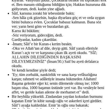
kıyarlar. Vasiyetim şudur; çocuklarla birlikte bu toprakları terk
et. Ben masum olduğumu bildiğim için; Hakkın huzuruna dik
gidiyorum, dedi. kadın yine ağladı.
Sâif, karısına zoraki bir tebessümle baktı;
-Sen hâla çok güzelsin, başka diyarlara göç et ve orda uygun
birini bulunca evlen. Çocuklar babasız kalmasın. Bana söz
ver; yarın beni göm ve buralardan git.
Karısı iki büklüm;
-Söz veriyorum, gideceğim, dedi.
Gardiyanlar, kadını çıkardılar.
-İmam; Sâif’e bir Kuran-ı kerim bıraktı.
-Oku ve Allah’tan af dile, deyip gitti. Sâif yaralı elleriyle
Kuran’ı açtı ve ve karşısına çıkan ilk ayeti okudu. ”SİZ;
ALLAHIN DİLEDİĞİNDEN BAŞKASINI
DİLEYEMEZSİNİZ” (İnsan/30.) Saif bu ayeti defalarca
okudu.
Ve kendi kendine şöyle dedi;
’Ey; tüm zorbalık, nankörlük ve sana karşı vefâsızlığına
karşın; rahmeti ve adâletiyle insana hükmeden Allahım!
Başıma gelenler eğer ki; senin dilemenle olmuş ise; 1000
başım olsa, 1000 başımın üstünde yeri var. Bu vesileyle beni
affet, ve geride kalan aileme de merhamet et’’ dedi.
Bir heyhûla yükseldi. Zindandan yayılan kokudan burnunu
kapatan Emir’in kibir sunağı oğlu ve askerleri içeri girdiler.
Sâif’i ayağa kaldırdılar. Emir’in oğlu ona bakarak;