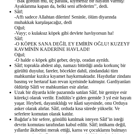
’’Bak gördün mü, üç paralık, kıymetsiz bir hayatın varmış!
Ayaklarıma kapan da, belki seni affederim’’, dedi.
Sâif;
-Affı sadece Allahtan dilerim! Seninle, ölüm diyarında
muhakkak karşılaşacağız, dedi
Oğul;
-Vayy; o kulaksız köpek gibi devlete havlıyorsun ha!
Sâif;
-O KÖPEK SANA DEĞİL EY EMİRİN OĞLU! KUZEYF
KAVMİNİN KADERİNE HAVLADI!
Oğul;
-O halde o köpek gibi geber, deyip, oradan ayrıldı.
Sâif; toprakla abdest alıp, namazı bitirdiği anda korkunç bir
gürültü duyulur, fareler, böcekler dahil, zindandaki tüm
mahkumlar kızılca kıyamet haykırmaktadır. Haydutlar zindanı
basmış ve hertaraf kan revan içerisinde kalmıştır. Gardiyanları
öldürüp Sâifi ve mahkumları esir alırlar.
Uzak bir diyarda köle pazarında satılan Sâif, bir gemiye esir
kürekçi olarak verilir. Endülüs’e giden gemide 3 yıl esir hayatı
yaşar. Heybeti, dayanıklılığı ve itâati sayesinde, onu Orduya
asker olarak alırlar. Sâif, orduda kısa sürede yükselir. Ve
seferlere komutan olarak katılır.
Bağdat’a bir sefere, gönüllü katılmak isteyen Sâif’in isteği
devrin komutası tarafından kabul edilir. Sâif; intikamı değil,
yıllardır âkibetini merak ettiği, karısı ve çocuklarını bulmayı