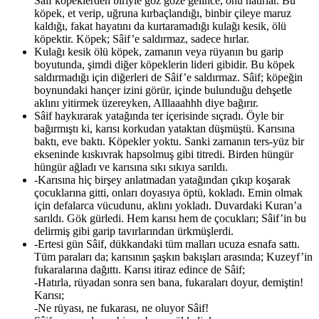
Sâif köpeklerden biriyle göz göze gelince, onu hatırlar. Bu
köpek, et verip, uğruna kırbaçlandığı, binbir çileye maruz
kaldığı, fakat hayatını da kurtaramadığı kulağı kesik, ölü
köpektir. Köpek; Sâif’e saldırmaz, sadece hırlar.
Kulağı kesik ölü köpek, zamanın veya rüyanın bu garip
boyutunda, şimdi diğer köpeklerin lideri gibidir. Bu köpek
saldırmadığı için diğerleri de Sâif’e saldırmaz. Sâif; köpeğin
boynundaki hançer izini görür, içinde bulunduğu dehşetle
aklını yitirmek üzereyken, Alllaaahhh diye bağırır.
Sâif haykırarak yatağında ter içerisinde sıçradı. Öyle bir
bağırmıştı ki, karısı korkudan yataktan düşmüştü. Karısına
baktı, eve baktı. Köpekler yoktu. Sanki zamanın ters-yüz bir
ekseninde kıskıvrak hapsolmuş gibi titredi. Birden hüngür
hüngür ağladı ve karısına sıkı sıkıya sarıldı.
-Karısına hiç birşey anlatmadan yatağından çıkıp koşarak
çocuklarına gitti, onları doyasıya öptü, kokladı. Emin olmak
için defalarca vücudunu, aklını yokladı. Duvardaki Kuran’a
sarıldı. Gök gürledi. Hem karısı hem de çocukları; Sâif’in bu
delirmiş gibi garip tavırlarından ürkmüşlerdi.
-Ertesi gün Sâif, dükkandaki tüm malları ucuza esnafa sattı.
Tüm paraları da; karısının şaşkın bakışları arasında; Kuzeyf’in
fukaralarına dağıttı. Karısı itiraz edince de Sâif;
-Hatırla, rüyadan sonra sen bana, fukaraları doyur, demiştin!
Karısı;
-Ne rüyası, ne fukarası, ne oluyor Sâif!