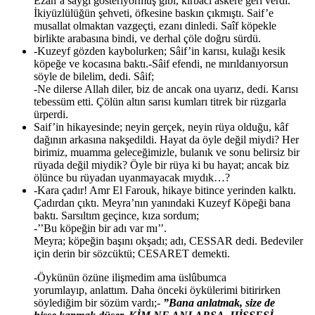
Ezan’a saygı gösteriyormuş gibi, kırbacı askere geri verdi.
İkiyüzlülüğün şehveti, öfkesine baskın çıkmıştı. Saif’e
musallat olmaktan vazgeçti, ezanı dinledi. Saîf köpekle
birlikte arabasına bindi, ve derhal çöle doğru sürdü.
-Kuzeyf gözden kaybolurken; Sâif’in karısı, kulağı kesik
köpeğe ve kocasına baktı.-Sâif efendi, ne mırıldanıyorsun
söyle de bilelim, dedi. Sâif;
-Ne dilerse Allah diler, biz de ancak ona uyarız, dedi. Karısı
tebessüm etti. Çölün altın sarısı kumları titrek bir rüzgarla
ürperdi.
Saif’in hikayesinde; neyin gerçek, neyin rüya olduğu, kâf
dağının arkasına nakşedildi. Hayat da öyle değil miydi? Her
birimiz, muamma geleceğimizle, bulanık ve sonu belirsiz bir
rüyada değil miydik? Öyle bir rüya ki bu hayat; ancak biz
ölünce bu rüyadan uyanmayacak mıydık…?
-Kara çadır! Amr El Farouk, hikaye bitince yerinden kalktı.
Çadırdan çıktı. Meyra’nın yanındaki Kuzeyf Köpeği bana
baktı. Sarsıltım geçince, kıza sordum;
-’’Bu köpeğin bir adı var mı’’.
Meyra; köpeğin başını okşadı; adı, CESSAR dedi. Bedeviler
için derin bir sözcüktü; CESARET demekti.
-Öykünün özüne ilişmedim ama üslûbumca
yorumlayıp, anlattım. Daha önceki öykülerimi bitirirken
söylediğim bir sözüm vardı;-
”Bana anlatmak, size de