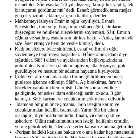
resmettiler. Sâif esnafa; ’20 yıl alışveriş, komşuluk yaptık, tek
bir suçumu gördünüz mü’ dedi. Esnaf; görmedik ama meğer
gerçek yüzünü saklamışsın, sen katilsin, dediler.
Mahkemeyi izleyen Emir’in oğlu keyifliydi. Esnafa
öncesinden, tüm vergi borçlarının silineceğini, kiraların
düşeceğini ve ödüllendirileceklerini söylemişti. Sâif; Emirin
oğluna ve satılmış esnafa son bir kez baktı. -‘Anlaşılan mevlâ
size lânet etmiş ve beni de vesile kılmış’, dedi.
Kadı bu sözlere iyice sinirlendi, esnaf ve Emirin oğlu
söylenmeye bağırmaya başladılar. -Hâine ölüm, idam diye
çığırdılar. Sâif’i elleri ve ayaklarından bağlayıp,zindana
götürdüler. Karısı ve çocukları ağlıyor, atlar kişniyor, gök
gürüldüyor ve masum bir adamın hayatına kıyılıyordu.
Çölde yer altı zindanlarından birine götürülmeden önce,
günlerce işkence edilmişti Sâif’e. Aç bırakılmış, fare ve
böcekler yaralarını kemirmişti. Günler sonra kendine
geldiğinde, bir asker idam edileceği tarihi okudu. 3 gün
kalmıştı. Sâif; karısını ve çocuklarını çok merak ediyordu.
-İdamdan bir gün önce ;imama; -Son isteğim karım ve
çocuklarımdan helallik istemektir. Yarın; ölü bir adam
olacağım, diye ricada bulundu. İmam, vicdanlı çıktı ve
askerlere ‘Ölüm mahkumunun son isteği, halifenin emridir,
yerine getirilmelidir, ’dedi. Askerler karısını zindana getirdiler.
-Perişan haldeki karısına bakan ve o ana kadar hep metanetini
koruyan Sâif’in gözü doldu. Hiç kimse karşısında eğilmeyen,