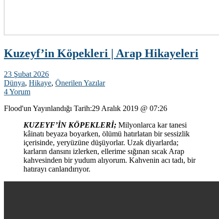
Kuzeyf’in Köpekleri | Arap Hikayeleri
23 Şubat 2026
Dünya
,
Hikaye
,
Önerilen Yazılar
4 Yorum
Flood'un Yayınlandığı Tarih:
29 Aralık 2019 @ 07:26
KUZEYF’İN KÖPEKLERİ;
Milyonlarca kar tanesi
kâinatı beyaza boyarken, ölümü hatırlatan bir sessizlik
içerisinde, yeryüzüne düşüyorlar. Uzak diyarlarda;
karların dansını izlerken, ellerime sığınan sıcak Arap
kahvesinden bir yudum alıyorum. Kahvenin acı tadı, bir
hatırayı canlandırıyor.