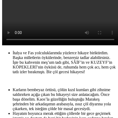
İtalya ve Fas yolculuklarımda yüzlerce hikaye biriktirdim.
Başka milletlerin öykülerinde, benzersiz tadlar alabilirsiniz.
İşte bu kahvenin meş’um tadı gibi, SÂİF’in ve KUZEYF’in
KÖPEKLERİ’nin öyküsü de, ruhumda hem çok acı, hem çok
tatlı izler bırakmıştı. Bir çöl gecesi hikayesi!
Karların bembeyaz örtüsü, çölün kızıl kumları gibi zihnime
saldırırken açığa çıkan bu hikayeyi size anlatacağım. Önce
başa dönelim. Kaos’la güzelliğin buluştuğu Marakeş
şehrinden bir arkadaşımın arabasıyla, ıssız çöl diyarına yola
çıkarken, tek isteğim çölde bir masal gecesiydi.
Hayatım boyunca merak ettiğim çöllerde bir gece geçirmek