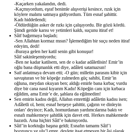
-Kaçarken yakalandın, dedi.
-Kaçmıyordum, eşraf benimle alışverişi kesince, rızık için
köylere malımı satmaya gidiyordum. Tüm esnaf şahittir.
Kadı hiddetlendi;
-Öldürdüğün asker de rızkı için çalışıyordu. Bir gözü kördü.
Şimdi geride karısı ve yetimleri kaldı, suçunu itiraf et!
Sâif bağırmaya başladı;
-Sen Allahtan kormaz mısın? İşlemediğim bir suçu neden itiraf
edeyim, dedi!
-Buraya gelen her katil senin gibi konuşur!
Sâif sakinleşemiyordu;
-Ben ne kadar katilsem, sen de o kadar adâletlisin! Emir’in
oğlu bana düşmanlık etti diye, adâleti satamazsın!
Saif anlatmaya devam etti; -O gün; milletin parasını kibir için
savuşturan ve bir köpeğe zulmeden güç sahibi, Emir’in
oğluna, meydan okuyan ben; aldığı emirle bana kırbaç vurdu
diye bir cana nasıl kıyarım Kadıı! Köpeğin canı için kırbaca
eğildim, ama Emir’e de, şahlara da eğilmedim!
Sen emirin kadısı değil, Allahın emrettiği adâletin kadısı isen;
Adâletli ol, hem; esnaf herşeye şahittir, çağırın ve dinleyin
onları’ deyince; Kadı, homurdanan yardımcılarına baktı ve
esnafı mahkemeye şahitlik için davet etti. Herkes mahkemede
hazırdı. Ama hiçbiri Sâif’e bakmıyordu.
Sâif’in korktuğu başına geldi; Esnafın tamamı Sâif’i
bozguncu ve ulu’l emre, devlete itaat etmeyen bir âsi olarak