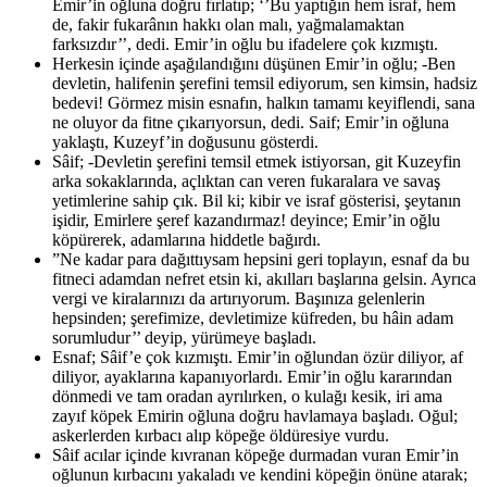
Emir’in oğluna doğru fırlatıp; ‘’Bu yaptığın hem israf, hem
de, fakir fukarânın hakkı olan malı, yağmalamaktan
farksızdır’’, dedi. Emir’in oğlu bu ifadelere çok kızmıştı.
Herkesin içinde aşağılandığını düşünen Emir’in oğlu; -Ben
devletin, halifenin şerefini temsil ediyorum, sen kimsin, hadsiz
bedevi! Görmez misin esnafın, halkın tamamı keyiflendi, sana
ne oluyor da fitne çıkarıyorsun, dedi. Saif; Emir’in oğluna
yaklaştı, Kuzeyf’in doğusunu gösterdi.
Sâif; -Devletin şerefini temsil etmek istiyorsan, git Kuzeyfin
arka sokaklarında, açlıktan can veren fukaralara ve savaş
yetimlerine sahip çık. Bil ki; kibir ve israf gösterisi, şeytanın
işidir, Emirlere şeref kazandırmaz! deyince; Emir’in oğlu
köpürerek, adamlarına hiddetle bağırdı.
”Ne kadar para dağıttıysam hepsini geri toplayın, esnaf da bu
fitneci adamdan nefret etsin ki, akılları başlarına gelsin. Ayrıca
vergi ve kiralarınızı da artırıyorum. Başınıza gelenlerin
hepsinden; şerefimize, devletimize küfreden, bu hâin adam
sorumludur’’ deyip, yürümeye başladı.
Esnaf; Sâif’e çok kızmıştı. Emir’in oğlundan özür diliyor, af
diliyor, ayaklarına kapanıyorlardı. Emir’in oğlu kararından
dönmedi ve tam oradan ayrılırken, o kulağı kesik, iri ama
zayıf köpek Emirin oğluna doğru havlamaya başladı. Oğul;
askerlerden kırbacı alıp köpeğe öldüresiye vurdu.
Sâif acılar içinde kıvranan köpeğe durmadan vuran Emir’in
oğlunun kırbacını yakaladı ve kendini köpeğin önüne atarak;