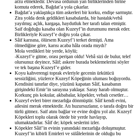
arzu etmektedir. Devasa ordunun yan birliklerinden birine
komuta ederek, Bağdat’a yola çıkarlar.
Bağdat’a yaklaştıkça tüm askerleri bir korku, endişe sarmıştır.
Zira yolda denk geldikleri kasabalarda, bir hastalık/vebâ
yayılmış; açlık, kargaşa, haydutluk her tarafı talan etmiştir.
Saif doğduğu kasaba olan Kuzeyf’in durumunu merak eder.
Birlikleriyle Kuzeyf’e doğru yola çıkar.
Sâif karısına, ölürsem Kuzeyf’i terket demişti. Ama
ölmediğine göre, karısı acaba hâla orada mıydı?
Mola verdikleri bir yerde, köylü;
-Kuzeyf’e gitme, orası perişan oldu! Vebâ sizi de bulur, telef
olursunuz deyince, Sâif; askere burada beklemelerini söyler
ve tek başına Kuzeyf’e gider.
Koyu kahverengi toprak evleriyle gecenin ürkütücü
sessizliğini, yüzlerce Kuzeyf Köpeğinin uluması boğuyordu.
Kendisini tanırlar diye, yüzünü kapatan Sâif, kasabanın
girişindeki Emir’in sarayına yaklaşır. Saray harab olmuştur.
Korkunç pis kokular, akbabalar, köpekler, vebalı cesetler…
Kuzeyf evleri birer mezarlığa dönmüştür. Sâif kendi evini,
ailesini merak etmektedir. Atı huzursuzlanır, o tarafa doğru bir
türlü gitmez. Saif atını bağlar ve evine doğru yol alır. Kuzeyf
Köpekleri toplu olarak ötede bir yerde havlayıp,
ulumaktadırlar. Sâif de; köpek seslerini izler.
Köpekler Sâif’in evinin yanındaki mezarlığa doluşmuştur.
Kuzeyf’in kibirli Emirleri ve sülâlelerinin de olduğu bu