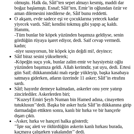
olmuştu. Halk da, Sâif’ten sepet almayı kesmiş, maddi dar
boğaz başlamıştı. Esnaf; Sâif’ten, Emir’in oğlundan özür ve
aman dilemesini istedilerse de, Sâif bunu reddetti.
O akşam, evde sadece eşi ve çocuklarına yetecek kadar
yiyecek vardı. Sâif; kendisi tokmuş gibi yapıp aç kaldı.
Hanımı,
-Tüm bunlar bir köpek yüzünden başımıza geldiyse, senin
gördüğün rüyaya işaret ediyor, dedi. Saif cevap vermedi.
kadın;
-niye susuyorsun, bir köpek için değdi mi!, deyince;
Sâif biraz sesini yükselterek;
-Köpeğin suçu yok, bunlar zalim emir ve haysiyetsiz oğlu
yüzünden başımıza geldi. Allah kerimdir, yat uyu, dedi. Ertesi
gün Saif; dükkanındaki malı eşeğe yükleyip, başka kasabaya
satmaya giderken, atların üzerinde 11 asker; Sâif’in etrafını
sardı.
Sâif; hayırdır demeye kalmadan, askerler onu yere yatırıp
zincirlediler. Askerlerden biri;
’’Kuzeyf Emiri Şeyh Numan bin Hamed adına, cinayetten
tutuklusun’’dedi. Başka bir asker hızla Sâif’in dükkanına girip
darmadağın ettikten sonra, kanlı bir hırka ve bir hançerle
dışarı çıktı.
-Asker, hırka ve hançeri halka gösterdi;
’’İşte suç aleti ve öldürdüğün askerin kanlı hırkası burada,
kaçmaya çalışırken yakalandın’’ dedi.