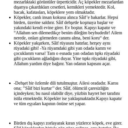
mezarlıktaki görüntüler ürperticidir. Aç köpekler mezarlardan
dışarıya çıkardıkları cesetleri, kemikleri yemektedir. Kol,
bacak, kafatasları, köpeklere yem olmaktadır.
Köpekler, canlı insan kokusu alınca Sâif’e bakarlar. Hepsi
birden, üzerine saldırır. Sâif dehşetle koşmaya başlar ve
yakındaki kendi evine girer. Ev boştur. Kapıyı kapatır ve
“Allahım sen dilemedikçe benim dileğim beyhudedir! Ailem
nerede, onları görmeden canımı alma, beni koru“ der.
Köpekler yakşırken, Sâif rüyasını hatırlar, herşey aynı
rüyadaki gibi! -Ya rüyamdaki gibi yan odada karım ve
çocuklarım varsa! Tam o esnada yan odadan tıpkı rüyadaki
gibi çocukların ağladığını duyar. Yine tıpkı rüyadaki gibi,
Allahım yardım diye bağırır. Yan odanın kapısını açar.
-Dehşet bir özlemle dili tutulmuştur. Ailesi oradadır. Karısı
ona; ’’Sâif bizi kurtar’’ der. Sâif, ölümcül çaresizliğin
içindeyken; bu nasıl olabilir diye, yüzbin hayret her tarafını
istila etmektedir. Köpekler ise yaklaşmaktadır.Kapıyı kapatır
ve tüm eşyaları kapının önüne set yapar.
Birden dış kapıyı zorlayarak kıran yüzlerce köpek, eve girer.