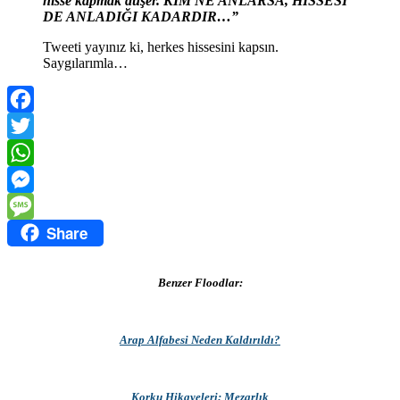
hisse kapmak düşer. KİM NE ANLARSA, HİSSESİ
DE ANLADIĞI KADARDIR…”
Tweeti yayınız ki, herkes hissesini kapsın.
Saygılarımla…
Facebook
Twitter
WhatsApp
Messenger
Share
Message
Benzer Floodlar:
Arap Alfabesi Neden Kaldırıldı?
Korku Hikayeleri; Mezarlık