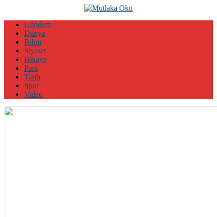
Gündem
Dünya
Bilim
Siyaset
Hikaye
Para
Tarih
Spor
Video