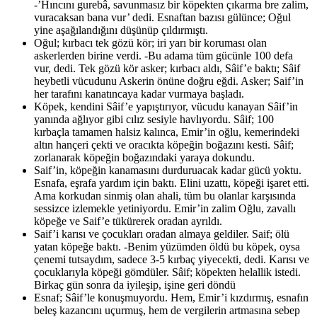
-’Hıncını gurebâ, savunmasız bir köpekten çıkarma bre zalim,
vuracaksan bana vur’ dedi. Esnaftan bazısı gülünce; Oğul
yine aşağılandığını düşünüp çıldırmıştı.
Oğul; kırbacı tek gözü kör; iri yarı bir koruması olan
askerlerden birine verdi. -Bu adama tüm gücünle 100 defa
vur, dedi. Tek gözü kör asker; kırbacı aldı, Sâif’e baktı; Sâif
heybetli vücudunu Askerin önüne doğru eğdi. Asker; Saif’in
her tarafını kanatıncaya kadar vurmaya başladı.
Köpek, kendini Sâif’e yapıştırıyor, vücudu kanayan Sâif’in
yanında ağlıyor gibi cılız sesiyle havlıyordu. Sâif; 100
kırbaçla tamamen halsiz kalınca, Emir’in oğlu, kemerindeki
altın hançeri çekti ve oracıkta köpeğin boğazını kesti. Sâif;
zorlanarak köpeğin boğazındaki yaraya dokundu.
Saif’in, köpeğin kanamasını durduruacak kadar gücü yoktu.
Esnafa, eşrafa yardım için baktı. Elini uzattı, köpeği işaret etti.
Ama korkudan sinmiş olan ahali, tüm bu olanlar karşısında
sessizce izlemekle yetiniyordu. Emir’in zalim Oğlu, zavallı
köpeğe ve Saif’e tükürerek oradan ayrıldı.
Saif’i karısı ve çocukları oradan almaya geldiler. Saif; ölü
yatan köpeğe baktı. -Benim yüzümden öldü bu köpek, oysa
çenemi tutsaydım, sadece 3-5 kırbaç yiyecekti, dedi. Karısı ve
çocuklarıyla köpeği gömdüler. Sâif; köpekten helallik istedi.
Birkaç gün sonra da iyileşip, işine geri döndü
Esnaf; Sâif’le konuşmuyordu. Hem, Emir’i kızdırmış, esnafın
beleş kazancını uçurmuş, hem de vergilerin artmasına sebep