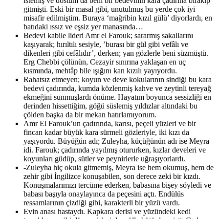
istemiş ve dostum da beni bir bedevinin kara çadırına bırakıp
gitmişti. Eski bir masal gibi, unutulmuş bu yerde çok iyi
misafir edilmiştim. Buraya ‘mağribin kızıl gülü’ diyorlardı, en
batıdaki ıssız ve eşsiz yer manasında…
Bedevi kabile lideri Amr el Farouk; sararmış sakallarını
kaşıyarak; hırıltılı sesiyle, ’burası bir gül gibi vefâlı ve
dikenleri gibi cefâlıdır’, derken; yan gözlerle beni süzmüştü.
Erg Chebbi çölünün, Cezayir sınırına yaklaşan en uç
kısmında, mehtâp bile ışığını kan kızılı yayıyordu.
Rahatsız etmeyen; koyun ve deve kokularının sindiği bu kara
bedevi çadırında, kumda közlenmiş kahve ve zeytinli tereyağ
ekmeğini sunmuşlardı önüme. Hayatım boyunca sessizliği en
derinden hissettiğim, göğü süslemiş yıldızlar altındaki bu
çölden başka da bir mekan hatırlamıyorum.
Amr El Farouk’un çadırında, karısı, peçeli yüzleri ve bir
fincan kadar büyük kara sürmeli gözleriyle, iki kızı da
yaşıyordu. Büyüğün adı; Zuleyha, küçüğünün adı ise Meyra
idi. Farouk; çadırında yayılmış otururken, kızlar develeri ve
koyunları güdüp, sütler ve peynirlerle uğraşıyorlardı.
-Zuleyha hiç okula gitmemiş, Meyra ise hem okumuş, hem de
zehir gibi İngilizce konuşabilen, son derece zeki bir kızdı.
Konuşmalarımızı tercüme ederken, babasına bişey söyledi ve
babası başıyla onaylayınca da peçesini açtı. Endülüs
ressamlarının çizdiği gibi, karakterli bir yüzü vardı.
Evin anası hastaydı. Kapkara derisi ve yüzündeki kedi