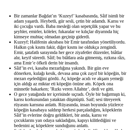
Bir zamanlar Bağdat’ın ‘Kuzeyf’ kasabasında, Sâif isimli bir
adam yaşardı. Heybetli, gür sesli, çetin bir adamdı. Karısı ve
iki çocuğu vardı. Baba mesleği olan sepetçilik yapar ve bu
şeyhler, emirler, köleler, fukaralar ve kılıçlar diyarında hiç
kimseye muhtaç olmadan geçinip giderdi.
Kuzeyf; Halifenin akrabası bir Emir tarafından yönetiliyordu.
Halkın çok kısmı fakir, diğer kısmı ise oldukça zengindi.
Emir, şatafatlı sarayında her gece ziyafetler düzenler, biâtlar
alır, keyif sürerdi. Sâif; bu biâtlara asla gitmemiş, rızkına râzı,
ama Emir’e öfkeli derin bir insandı.
Sâif’in evi, kasaba mezarlığına yakındı. Bir gün eve
dönerken, kulağı kesik, devasa ama çok zayıf bir köpeğin, bir
mezarı eşelediğini gördü. Aç köpeğe acıdı ve akşam yemeği
için aldığı az miktar eti köpeğin önüne attı. Köpek ona
minnetle bakarken; ’Rızkı veren Allahtır’, dedi ve gitti.
O gece yatağında ter içerisinde sıçradı. Öyle bir bağırmıştı ki,
karısı korkusundan yataktan düşmüştü. Saif; sesi titreyerek
rüyasını karısına anlattı. Rüyasında, insan boyunda yüzlerce
köpeğin kasabaya saldırıp herkesi parçaladığını, köpeklerin
Sâif’in evlerine doğru geldikleri, bir anda, karısı ve
çocuklarını yan odaya sakladığını, kapıyı kilitlediğini ve
bedenini aç köpeklere sunduğunu anlattı.