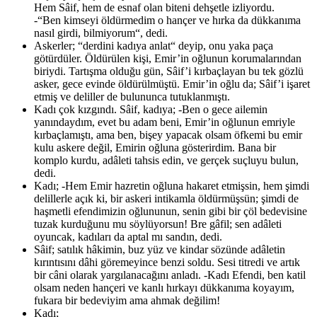
Hem Sâif, hem de esnaf olan biteni dehşetle izliyordu.
-“Ben kimseyi öldürmedim o hançer ve hırka da dükkanıma
nasıl girdi, bilmiyorum“, dedi.
Askerler; “derdini kadıya anlat“ deyip, onu yaka paça
götürdüler. Öldürülen kişi, Emir’in oğlunun korumalarından
biriydi. Tartışma olduğu gün, Sâif’i kırbaçlayan bu tek gözlü
asker, gece evinde öldürülmüştü. Emir’in oğlu da; Sâif’i işaret
etmiş ve deliller de bulununca tutuklanmıştı.
Kadı çok kızgındı. Sâif, kadıya; -Ben o gece ailemin
yanındaydım, evet bu adam beni, Emir’in oğlunun emriyle
kırbaçlamıştı, ama ben, bişey yapacak olsam öfkemi bu emir
kulu askere değil, Emirin oğluna gösterirdim. Bana bir
komplo kurdu, adâleti tahsis edin, ve gerçek suçluyu bulun,
dedi.
Kadı; -Hem Emir hazretin oğluna hakaret etmişsin, hem şimdi
delillerle açık ki, bir askeri intikamla öldürmüşsün; şimdi de
haşmetli efendimizin oğlununun, senin gibi bir çöl bedevisine
tuzak kurduğunu mu söylüyorsun! Bre gâfil; sen adâleti
oyuncak, kadıları da aptal mı sandın, dedi.
Sâif; satılık hâkimin, buz yüz ve kindar sözünde adâletin
kırıntısını dâhi göremeyince benzi soldu. Sesi titredi ve artık
bir câni olarak yargılanacağını anladı. -Kadı Efendi, ben katil
olsam neden hançeri ve kanlı hırkayı dükkanıma koyayım,
fukara bir bedeviyim ama ahmak değilim!
Kadı;