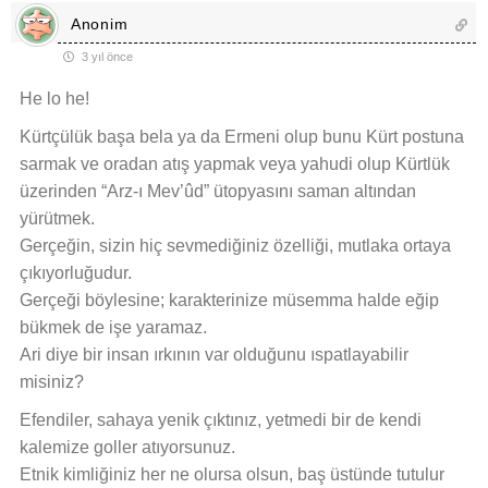
Anonim
3 yıl önce
He lo he!
Kürtçülük başa bela ya da Ermeni olup bunu Kürt postuna
sarmak ve oradan atış yapmak veya yahudi olup Kürtlük
üzerinden “Arz-ı Mev’ûd” ütopyasını saman altından
yürütmek.
Gerçeğin, sizin hiç sevmediğiniz özelliği, mutlaka ortaya
çıkıyorluğudur.
Gerçeği böylesine; karakterinize müsemma halde eğip
bükmek de işe yaramaz.
Ari diye bir insan ırkının var olduğunu ıspatlayabilir
misiniz?
Efendiler, sahaya yenik çıktınız, yetmedi bir de kendi
kalemize goller atıyorsunuz.
Etnik kimliğiniz her ne olursa olsun, baş üstünde tutulur