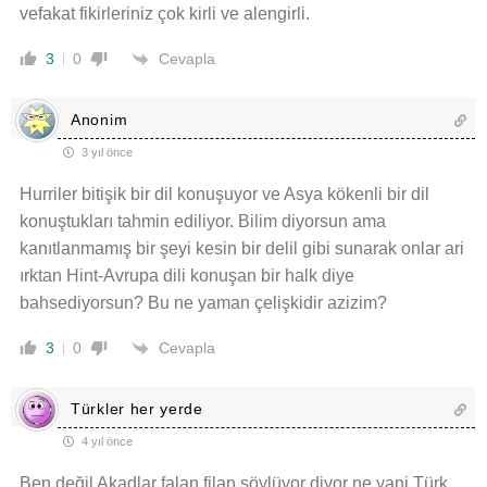
vefakat fikirleriniz çok kirli ve alengirli.
Cevapla
3
0
Anonim
3 yıl önce
Hurriler bitişik bir dil konuşuyor ve Asya kökenli bir dil
konuştukları tahmin ediliyor. Bilim diyorsun ama
kanıtlanmamış bir şeyi kesin bir delil gibi sunarak onlar ari
ırktan Hint-Avrupa dili konuşan bir halk diye
bahsediyorsun? Bu ne yaman çelişkidir azizim?
Cevapla
3
0
Türkler her yerde
4 yıl önce
Ben değil Akadlar falan filan söylüyor diyor ne yani Türk