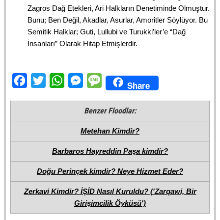
Zagros Dağ Etekleri, Ari Halkların Denetiminde Olmuştur.
Bunu; Ben Değil, Akadlar, Asurlar, Amoritler Söylüyor. Bu
Semitik Halklar; Guti, Lullubi ve Turukki’ler’e “Dağ
İnsanları” Olarak Hitap Etmişlerdir.
F
T
W
M
M
Share
a
w
h
e
e
c
i
a
s
s
Benzer Floodlar:
e
t
t
s
s
Metehan Kimdir?
b
t
s
e
a
Barbaros Hayreddin Paşa kimdir?
o
e
A
n
g
o
r
p
g
e
Doğu Perinçek kimdir? Neye Hizmet Eder?
k
p
e
Zerkavi Kimdir? İŞİD Nasıl Kuruldu? ('Zarqawi, Bir
r
Girişimcilik Öyküsü')