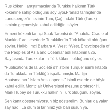
Rus kökenli araştırmacılar da Turukku halkının Türk
kökenine sahip olduğunu söylüyor.Fransız tarihçiler de
Landsberger’in tezinin Tunç Çağı’ndaki Türk (Turuk)
isminin geçmesiyle kabul edildiğini söyler.
Ermeni kökenli tarihçi Saak Tarontsi de “Anatolia-Cradle of
Mankind” adlı eserinde Turukkiler’in Türk kökenli olduğunu
söyler. Halkbilimci Barbara A. West, “West, Encyclopedia of
the Peoples of Asia and Oceania” adlı kitabının 826.
Sayfasında Turukkular’ın Türk kökenli olduğunu söyler.
“Publications de la Société d’histoire Turque” isimli kitapta
da Turukkuların Türklüğü ispatlanmıştır. Martijn
Houtsma’nın ” İslam Ansiklopedisi” isimli eserde de böyle
kabul edilir. Montclair Üniversitesi mezunu profesör H.
Mark Hubey de Turukku halkının Türk olduğunu söyler.
Sen kanıt gösteremiyorsun biz gösterelim. Bunları da yalan
say hadi. La olum bi tarihiniz yok bari susun ya.