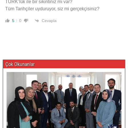
TÜRK’lük ile bir sıkıntınız mı var?
Tüm Tarihçiler uyduruyor, siz mi gerçekçisiniz?
Cevapla
5
0
Çok Okunanlar