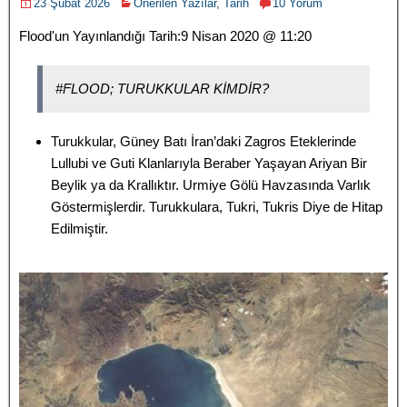
23 Şubat 2026
Önerilen Yazılar
,
Tarih
10 Yorum
Flood'un Yayınlandığı Tarih:
9 Nisan 2020 @ 11:20
#FLOOD;
TURUKKULAR KİMDİR?
Turukkular, Güney Batı İran’daki Zagros Eteklerinde
Lullubi ve Guti Klanlarıyla Beraber Yaşayan Ariyan Bir
Beylik ya da Krallıktır. Urmiye Gölü Havzasında Varlık
Göstermişlerdir. Turukkulara, Tukri, Tukris Diye de Hitap
Edilmiştir.