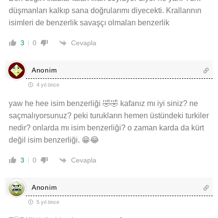
düşmanları kalkıp sana doğrularımı diyecekti. Krallarının
isimleri de benzerlik savaşçı olmaları benzerlik
Cevapla
3
0
Anonim
4 yıl önce
yaw he hee isim benzerliği 🤣🤣 kafanız mı iyi siniz? ne
saçmalıyorsunuz? peki turukların hemen üstündeki turkiler
nedir? onlarda mı isim benzerliği? o zaman karda da kürt
değil isim benzerliği. 😁😂
Cevapla
3
0
Anonim
5 yıl önce