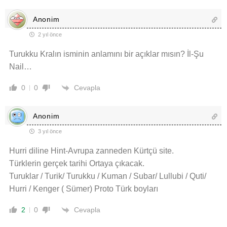
Anonim
2 yıl önce
Turukku Kralın isminin anlamını bir açıklar mısın? İl-Şu
Nail…
Cevapla
0
0
Anonim
3 yıl önce
Hurri diline Hint-Avrupa zanneden Kürtçü site.
Türklerin gerçek tarihi Ortaya çıkacak.
Turuklar / Turik/ Turukku / Kuman / Subar/ Lullubi / Quti/
Hurri / Kenger ( Sümer) Proto Türk boyları
Cevapla
2
0