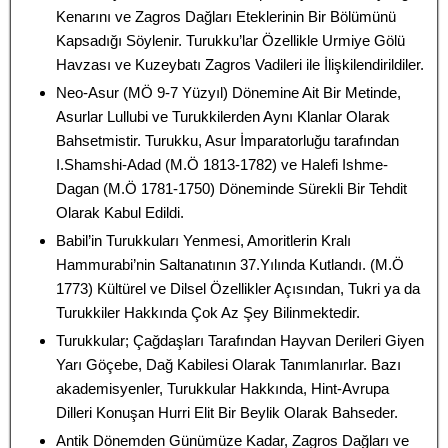
Kenarını ve Zagros Dağları Eteklerinin Bir Bölümünü
Kapsadığı Söylenir. Turukku’lar Özellikle Urmiye Gölü
Havzası ve Kuzeybatı Zagros Vadileri ile İlişkilendirildiler.
Neo-Asur (MÖ 9-7 Yüzyıl) Dönemine Ait Bir Metinde,
Asurlar Lullubi ve Turukkilerden Aynı Klanlar Olarak
Bahsetmistir. Turukku, Asur İmparatorluğu tarafından
I.Shamshi-Adad (M.Ö 1813-1782) ve Halefi Ishme-
Dagan (M.Ö 1781-1750) Döneminde Sürekli Bir Tehdit
Olarak Kabul Edildi.
Babil’in Turukkuları Yenmesi, Amoritlerin Kralı
Hammurabi’nin Saltanatının 37.Yılında Kutlandı. (M.Ö
1773) Kültürel ve Dilsel Özellikler Açısından, Tukri ya da
Turukkiler Hakkında Çok Az Şey Bilinmektedir.
Turukkular; Çağdaşları Tarafından Hayvan Derileri Giyen
Yarı Göçebe, Dağ Kabilesi Olarak Tanımlanırlar. Bazı
akademisyenler, Turukkular Hakkında, Hint-Avrupa
Dilleri Konuşan Hurri Elit Bir Beylik Olarak Bahseder.
Antik Dönemden Günümüze Kadar, Zagros Dağları ve