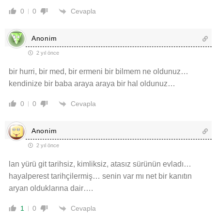
Cevapla
0
0
Anonim
2 yıl önce
bir hurri, bir med, bir ermeni bir bilmem ne oldunuz…
kendinize bir baba araya araya bir hal oldunuz…
Cevapla
0
0
Anonim
2 yıl önce
lan yürü git tarihsiz, kimliksiz, atasız sürünün evladı…
hayalperest tarihçilermiş… senin var mı net bir kanıtın
aryan olduklarına dair….
Cevapla
1
0