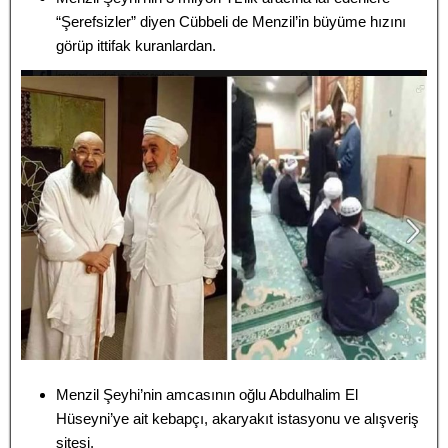
“Şerefsizler” diyen Cübbeli de Menzil’in büyüme hızını
görüp ittifak kuranlardan.
Menzil Şeyhi’nin amcasının oğlu Abdulhalim El
Hüseyni’ye ait kebapçı, akaryakıt istasyonu ve alışveriş
sitesi.