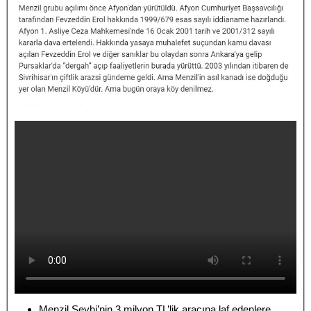
Menzil Şeyhi’nin 3 milyon TL’lik aracına laf edenlere