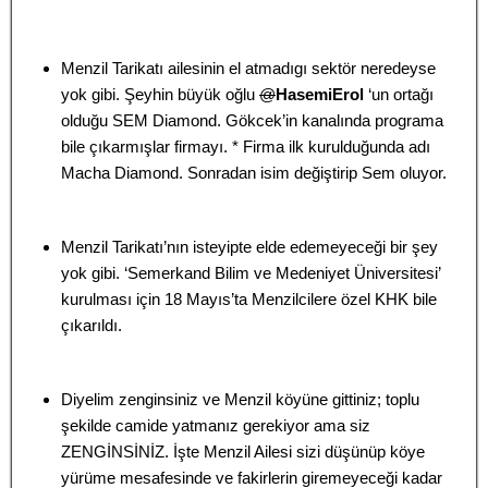
Menzil Tarikatı ailesinin el atmadıgı sektör neredeyse
yok gibi. Şeyhin büyük oğlu
@
HasemiErol
‘un ortağı
olduğu SEM Diamond. Gökcek’in kanalında programa
bile çıkarmışlar firmayı. * Firma ilk kurulduğunda adı
Macha Diamond. Sonradan isim değiştirip Sem oluyor.
Menzil Tarikatı’nın isteyipte elde edemeyeceği bir şey
yok gibi. ‘Semerkand Bilim ve Medeniyet Üniversitesi’
kurulması için 18 Mayıs’ta Menzilcilere özel KHK bile
çıkarıldı.
Diyelim zenginsiniz ve Menzil köyüne gittiniz; toplu
şekilde camide yatmanız gerekiyor ama siz
ZENGİNSİNİZ. İşte Menzil Ailesi sizi düşünüp köye
yürüme mesafesinde ve fakirlerin giremeyeceği kadar