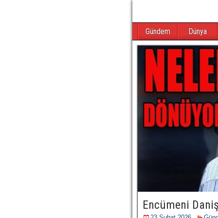
Gündem
Dünya
Encümeni Dani
23 Şubat 2026
Gün