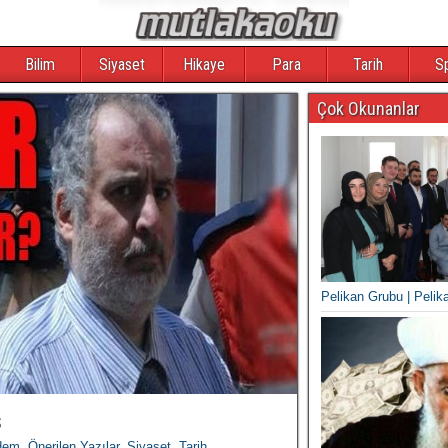
Bilim
Siyaset
Hikaye
Para
Tarih
S
Çok Okunanlar
Pelikan Grubu | Pelik
ş
dem
,
Önerilen Yazılar
,
Siyaset
,
Tarih