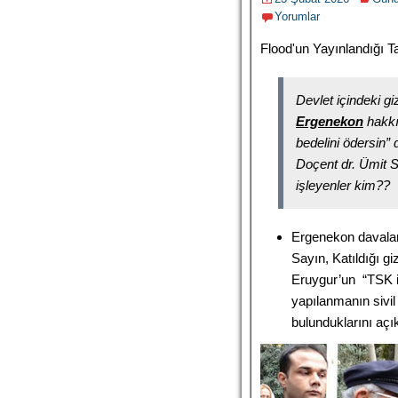
Yorumlar
Flood'un Yayınlandığı Ta
Devlet içindeki g
Ergenekon
hakkı
bedelini ödersin” 
Doçent dr. Ümit S
işleyenler kim??
Ergenekon davalar
Sayın, Katıldığı gi
Eruygur’un “TSK i
yapılanmanın sivil
bulunduklarını açı