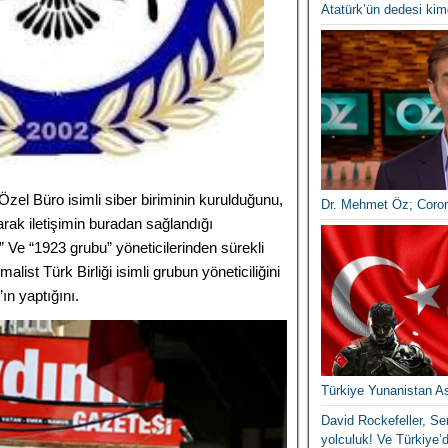
Atatürk’ün dedesi kim
zel Büro isimli siber biriminin kurulduğunu,
Dr. Mehmet Öz; Coro
arak iletişimin buradan sağlandığı
Ve “1923 grubu” yöneticilerinden sürekli
malist Türk Birliği isimli grubun yöneticiliğini
’ın yaptığını.
Türkiye Yunanistan A
David Rockefeller, Ser
yolculuk! Ve Türkiye’d