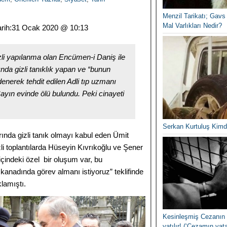
Menzil Tarikatı; Gavs 
Mal Varlıkları Nedir?
rih:
31 Ocak 2020 @ 10:13
izli yapılanma olan Encümen-i Daniş ile
nda gizli tanıklık yapan ve “bunun
denerek tehdit edilen Adli tıp uzmanı
ayın evinde ölü bulundu. Peki cinayeti
Serkan Kurtuluş Kimd
ında gizli tanık olmayı kabul eden Ümit
zli toplantılarda Hüseyin Kıvrıkoğlu ve Şener
çindeki özel bir oluşum var, bu
 kanadında görev almanı istiyoruz” teklifinde
klamıştı.
Kesinleşmiş Cezanın 
yatılır! (‘Cezamın yat