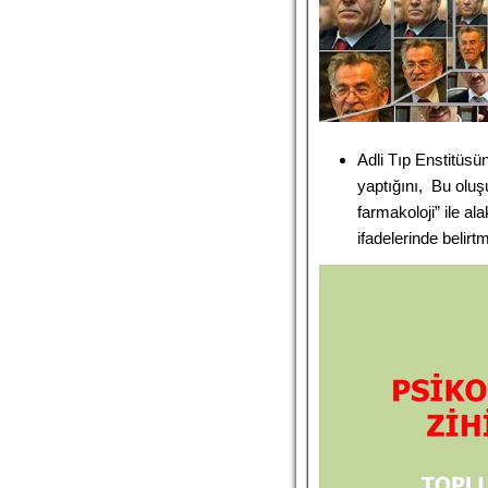
Adli Tıp Enstitüsü
yaptığını, Bu olu
farmakoloji” ile al
ifadelerinde belirtm