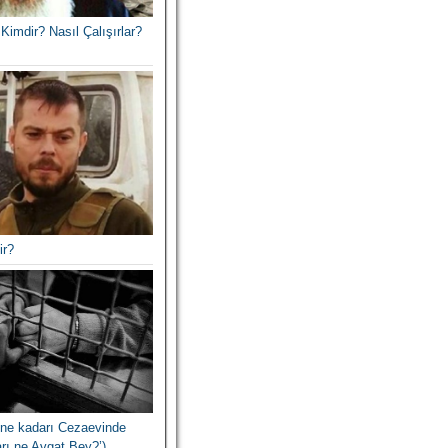
Kimdir? Nasıl Çalışırlar?
ir?
ne kadarı Cezaevinde
arı ne Avgat Bey?’)