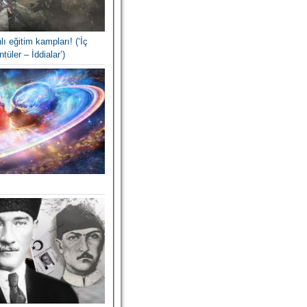
lı eğitim kampları! (‘İç
tüler – İddialar’)