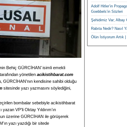
Adolf Hitler’in Propa
Goebbels’in Sözleri
Şehidimiz Var; Albay 
Rabıta Nedir? Nasıl Ya
Ölün İstiyorum Artık | 
sinin Behiç GÜRCİHAN’ isimli emekli
tarafından yönetilen
acikistihbarat.com
unu, GÜRCİHAN’nın kendisine sahibi olduğu
om
sitesinde yazı yazmasını söylediğini,
çirilen bombalar sebebiyle acikistihbarat
 yazan VP’li Oktay Yıldırım’ın
unun üzerine GÜRCİHAN ile görüşerek
’ın yazı yazdığı bir sitede