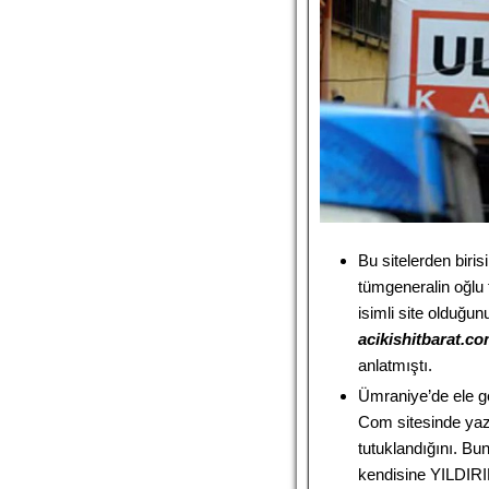
Bu sitelerden biri
tümgeneralin oğlu 
isimli site olduğ
acikishitbarat.c
anlatmıştı.
Ümraniye’de ele ge
Com sitesinde yazı
tutuklandığını. B
kendisine YILDIRIM