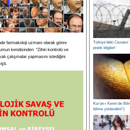
nde farmakoloji uzmanı olarak görev
Türkiye’deki Cezaevi 
pratik bilgiler!
şumun kendisinden “Zihin kontrolü ve
akalı çalışmalar yapmasını istediğini
işti.
Kur’an-ı Kerim’de Bilim
bilime yönlendirir!’)