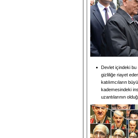
Devlet içindeki b
gizliliğe riayet e
katılımcıların büyü
kademesindeki ins
uzantılarının olduğ