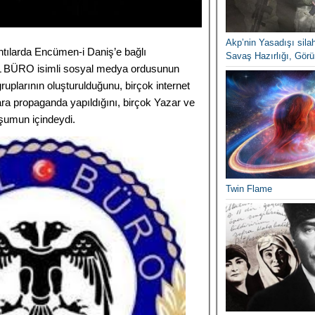
Akp’nin Yasadışı silah
lantılarda Encümen-i Daniş’e bağlı
Savaş Hazırlığı, Görün
 BÜRO isimli sosyal medya ordusunun
ruplarının oluşturulduğunu, birçok internet
ara propaganda yapıldığını, birçok Yazar ve
uşumun içindeydi.
Twin Flame