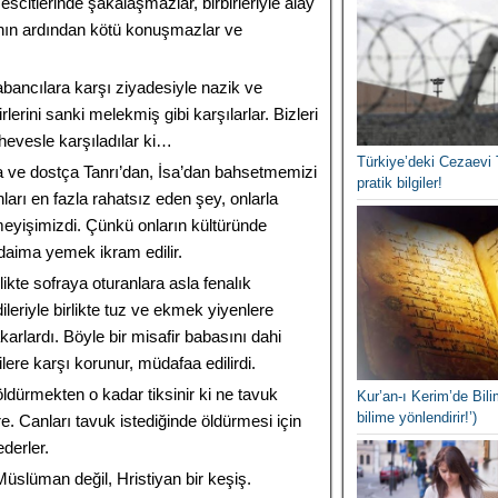
escitlerinde şakalaşmazlar, birbirleriyle alay
nın ardından kötü konuşmazlar ve
bancılara karşı ziyadesiyle nazik ve
irlerini sanki melekmiş gibi karşılarlar. Bizleri
 hevesle karşıladılar ki…
Türkiye’deki Cezaevi 
a ve dostça Tanrı’dan, İsa’dan bahsetmemizi
pratik bilgiler!
nları en fazla rahatsız eden şey, onlarla
eyişimizdi. Çünkü onların kültüründe
 daima yemek ikram edilir.
rlikte sofraya oturanlara asla fenalık
leriyle birlikte tuz ve ekmek yiyenlere
arlardı. Böyle bir misafir babasını dahi
lere karşı korunur, müdafaa edilirdi.
dürmekten o kadar tiksinir ki ne tavuk
Kur’an-ı Kerim’de Bilim
bilime yönlendirir!’)
re. Canları tavuk istediğinde öldürmesi için
derler.
Müslüman değil, Hristiyan bir keşiş.