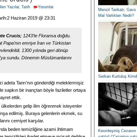
len Yazılar
,
Tarih
Yorumlar
Menzil Tarikatı; Gavs 
Mal Varlıkları Nedir?
rih:
2 Haziran 2019 @ 23:31
te Crucis;
1243’te Floransa doğdu.
at Papa’nın emriye İran ve Türkistan
vlendirildi. 1300 yılında geri dönüp
pa’ya sundu. Dönemin Müslümanlarını
Serkan Kurtuluş Kimd
i adeta Tanrı’nın gönderdiği meleklermişiz
yle sapkın bir inançtan böyle faziletler ortaya
yret ettik.
 ülkelerden gelip ilim öğrenmek isteyenler
 inşa edilmiş. Buraya gelenlerin ekmek, su
arını cemiyet karşılar.
sında beden temizliğine azami ihtimam
Kesinleşmiş Cezanın 
r temizlikleri ibadet etmeye müsait değilse
yatılır! (‘Cezamın yat