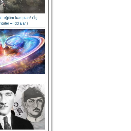
lı eğitim kampları! (‘İç
tüler – İddialar’)