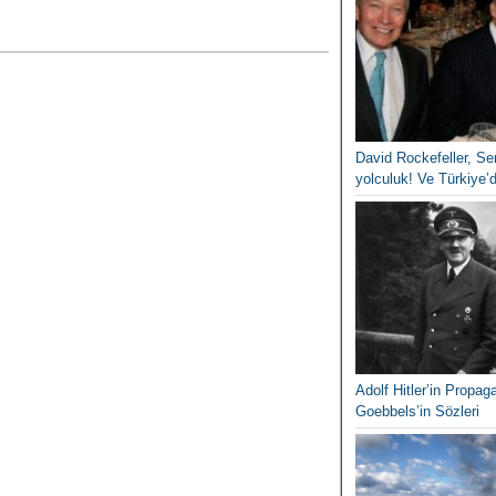
David Rockefeller, Ser
yolculuk! Ve Türkiye’d
Adolf Hitler’in Propa
Goebbels’in Sözleri