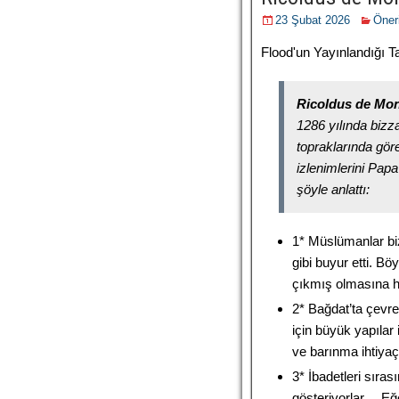
23 Şubat 2026
Öneri
Flood'un Yayınlandığı Ta
Ricoldus de Mon
1286 yılında bizz
topraklarında göre
izlenimlerini Pa
şöyle anlattı:
1* Müslümanlar biz
gibi buyur etti. Bö
çıkmış olmasına ha
2* Bağdat’ta çevre
için büyük yapılar
ve barınma ihtiyaçl
3* İbadetleri sıra
gösteriyorlar… Eğe