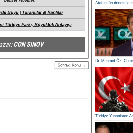
Benzer Floodlar:
Atatürk’ün dedesi kim
s
s
de Büyü | Turanlılar & İranlılar
e
a
ni Türkiye Farkı; Büyüklük Anlayışı
n
g
g
e
azar;
e
Dr. Mehmet Öz; Coro
Sonraki Konu →
Türkiye Yunanistan A