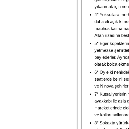
yıkanmak için nehr
4* Yoksullara me
daha eli açık kims
maphus kalmaması 
Allah rızasına besl
5* Eğer köpeklerin
yetmezse şehirdek
pay ederler. Ayrıc
olarak bolca ekmek
6* Öyle ki nehirdek
saatlerde belirli 
ve Ninova şehirleri
7* Kutsal yerlerini
ayakkabı ile asla g
Hareketlerinde cidd
ve kolları sallan
8* Sokakta yürürke