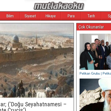
Bilim
Siyaset
Hikaye
Para
Tarih
S
Çok Okunanlar
Pelikan Grubu | Pelik
ar; (‘Doğu Seyahatnamesi –
te Crucis’)