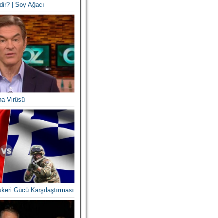
dir? | Soy Ağacı
na Virüsü
skeri Gücü Karşılaştırması