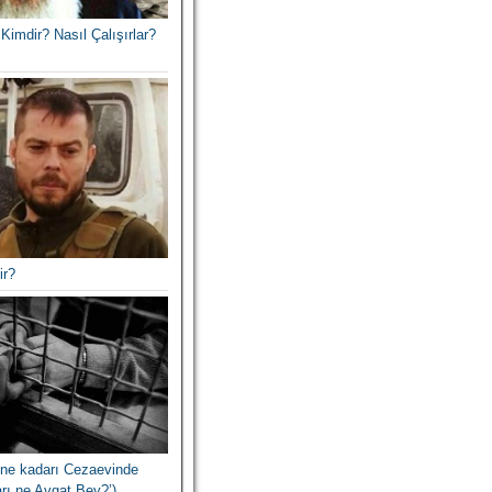
Kimdir? Nasıl Çalışırlar?
ir?
ne kadarı Cezaevinde
arı ne Avgat Bey?’)