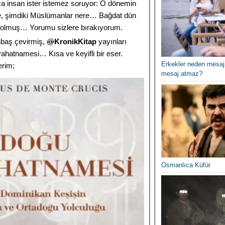
a insan ister istemez soruyor: O dönemin
e, şimdiki Müslümanlar nere… Bağdat dün
 olmuş… Yorumu sizlere bırakıyorum.
nbaş çevirmiş,
@
KronikKitap
yayınları
hatnamesi… Kısa ve keyifli bir eser.
Erkekler neden mesaj
erim;
mesaj atmaz?
Osmanlıca Küfür