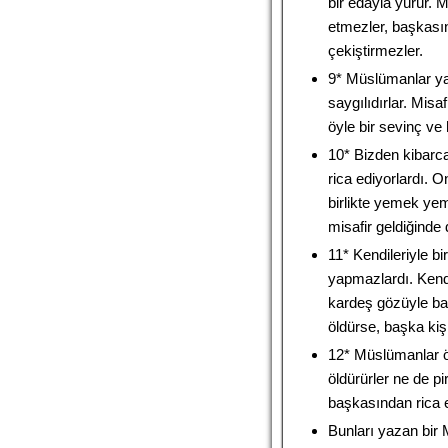
bir edayla yürür. M
etmezler, başkası
çekiştirmezler.
9* Müslümanlar ya
saygılıdırlar. Misaf
öyle bir sevinç ve
10* Bizden kibarc
rica ediyorlardı. O
birlikte yemek yem
misafir geldiğinde
11* Kendileriyle bi
yapmazlardı. Kendi
kardeş gözüyle bak
öldürse, başka kişi
12* Müslümanlar öl
öldürürler ne de pi
başkasından rica e
Bunları yazan bir 