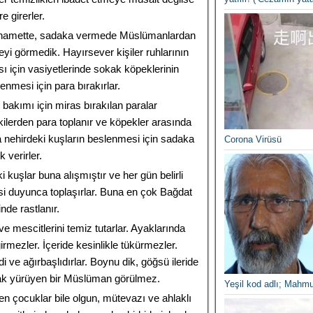
e girerler.
rhamette, sadaka vermede Müslümanlardan
eyi görmedik. Hayırsever kişiler ruhlarının
için vasiyetlerinde sokak köpeklerinin
enmesi için para bırakırlar.
 bakımı için miras bırakılan paralar
ilerden para toplanır ve köpekler arasında
a nehirdeki kuşların beslenmesi için sadaka
Corona Virüsü
 verirler.
i kuşlar buna alışmıştır ve her gün belirli
sesi duyunca toplaşırlar. Buna en çok Bağdat
nde rastlanır.
 ve mescitlerini temiz tutarlar. Ayaklarında
irmezler. İçeride kesinlikle tükürmezler.
i ve ağırbaşlıdırlar. Boynu dik, göğsü ileride
arak yürüyen bir Müslüman görülmez.
Yeşil kod adlı; Mahmu
n çocuklar bile olgun, mütevazı ve ahlaklı