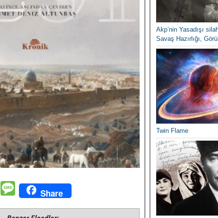
Akp’nin Yasadışı silah
Savaş Hazırlığı, Görün
Twin Flame
M
M
Share
e
e
s
s