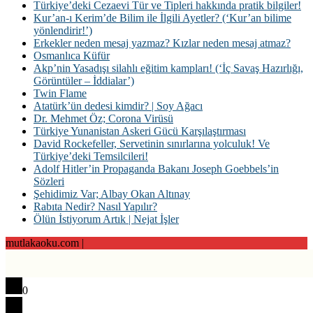
Türkiye’deki Cezaevi Tür ve Tipleri hakkında pratik bilgiler!
Kur’an-ı Kerim’de Bilim ile İlgili Ayetler? (‘Kur’an bilime
yönlendirir!’)
Erkekler neden mesaj yazmaz? Kızlar neden mesaj atmaz?
Osmanlıca Küfür
Akp’nin Yasadışı silahlı eğitim kampları! (‘İç Savaş Hazırlığı,
Görüntüler – İddialar’)
Twin Flame
Atatürk’ün dedesi kimdir? | Soy Ağacı
Dr. Mehmet Öz; Corona Virüsü
Türkiye Yunanistan Askeri Gücü Karşılaştırması
David Rockefeller, Servetinin sınırlarına yolculuk! Ve
Türkiye’deki Temsilcileri!
Adolf Hitler’in Propaganda Bakanı Joseph Goebbels’in
Sözleri
Şehidimiz Var; Albay Okan Altınay
Rabıta Nedir? Nasıl Yapılır?
Ölün İstiyorum Artık | Nejat İşler
mutlakaoku.com |
0