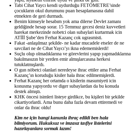
Tabi Cihat Yaycı kendi uydurduğu FETÖMETRE’sinde
çocukların okul durumunu puan hesaplamasına dahil
etmekten de geri durmadı.
Benim kimseyle hesabım yok ama dilerse Devlet zamanı
geldiğinde hesap sorar. 15 Temmuz gecesi deniz kuvvetleri
harekat merkezinde nobetci olan subaylari kurtarmak icin
ATİİİ Şube’den Ferhat Kazanç cok ugrasmisti.
Fakat -anlaşılmaz şekilde- ne kadar mucadele etseler de ne
savcilari ne de Cihat Yaycı’yı ikna edememislerdi!
Suçlu olup olmadıklarına ve görevlerini yapıp yapmadıklarına
bakılmasızın bir yerden emir almışlarcasına herkesi
tutuklatmışlardı.
O gun nöbetci olanlari neredeyse ihrac ettiler ama Ferhat
Kazanç’ın koruduğu kisiler hala ihrac edilmemişlerdi.
Ferhat Kazanç her ortamda o kisilerin masumiyeti icin
konusma yapıyordu ve diger subaylardan da bu konuda
destek almıştı.
KHK öncesi isimleri listeye girdikce, bu kişileri bir şekilde
cikartiyorlardi. Ama bunu daha fazla devam ettiremedi ve
onlar da ihrac oldu!
Kim ne için hangi kanunla ihraç edildi ben hala
bilmiyorum. Hukuksuz ve imzasız tasfiye listelerini
hazırlayanlara sormak lazım!