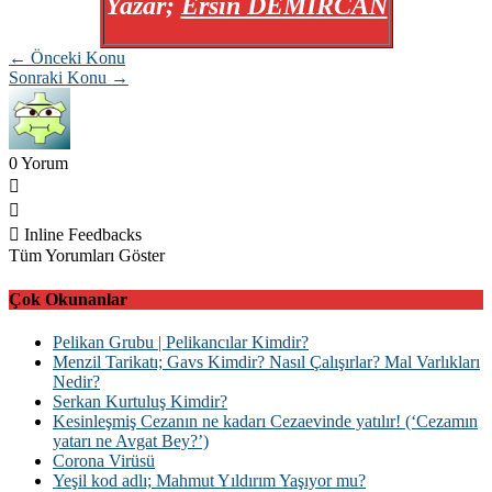
Yazar;
← Önceki Konu
Sonraki Konu →
0
Yorum
Inline Feedbacks
Tüm Yorumları Göster
Çok Okunanlar
Pelikan Grubu | Pelikancılar Kimdir?
Menzil Tarikatı; Gavs Kimdir? Nasıl Çalışırlar? Mal Varlıkları
Nedir?
Serkan Kurtuluş Kimdir?
Kesinleşmiş Cezanın ne kadarı Cezaevinde yatılır! (‘Cezamın
yatarı ne Avgat Bey?’)
Corona Virüsü
Yeşil kod adlı; Mahmut Yıldırım Yaşıyor mu?