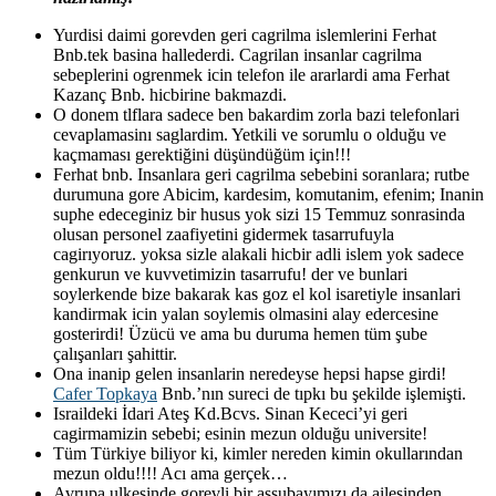
Yurdisi daimi gorevden geri cagrilma islemlerini Ferhat
Bnb.tek basina hallederdi. Cagrilan insanlar cagrilma
sebeplerini ogrenmek icin telefon ile ararlardi ama Ferhat
Kazanç Bnb. hicbirine bakmazdi.
O donem tlflara sadece ben bakardim zorla bazi telefonlari
cevaplamasinı saglardim. Yetkili ve sorumlu o olduğu ve
kaçmaması gerektiğini düşündüğüm için!!!
Ferhat bnb. Insanlara geri cagrilma sebebini soranlara; rutbe
durumuna gore Abicim, kardesim, komutanim, efenim; Inanin
suphe edeceginiz bir husus yok sizi 15 Temmuz sonrasinda
olusan personel zaafiyetini gidermek tasarrufuyla
cagirıyoruz. yoksa sizle alakali hicbir adli islem yok sadece
genkurun ve kuvvetimizin tasarrufu! der ve bunlari
soylerkende bize bakarak kas goz el kol isaretiyle insanlari
kandirmak icin yalan soylemis olmasini alay edercesine
gosterirdi! Üzücü ve ama bu duruma hemen tüm şube
çalışanları şahittir.
Ona inanip gelen insanlarin neredeyse hepsi hapse girdi!
Cafer Topkaya
Bnb.’nın sureci de tıpkı bu şekilde işlemişti.
Israildeki İdari Ateş Kd.Bcvs. Sinan Kececi’yi geri
cagirmamizin sebebi; esinin mezun olduğu universite!
Tüm Türkiye biliyor ki, kimler nereden kimin okullarından
mezun oldu!!!! Acı ama gerçek…
Avrupa ulkesinde gorevli bir assubayımızı da ailesinden