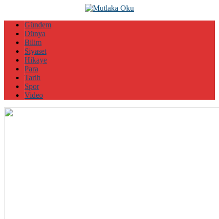
Gündem
Dünya
Bilim
Siyaset
Hikaye
Para
Tarih
Spor
Video