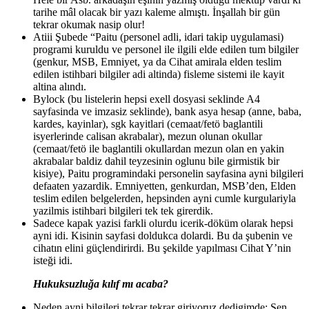
tarihe mâl olacak bir yazı kaleme almıştı. İnşallah bir gün
tekrar okumak nasip olur!
Atiii Şubede “Paitu (personel adli, idari takip uygulamasi)
programi kuruldu ve personel ile ilgili elde edilen tum bilgiler
(genkur, MSB, Emniyet, ya da Cihat amirala elden teslim
edilen istihbari bilgiler adi altinda) fisleme sistemi ile kayit
altina alındı.
Bylock (bu listelerin hepsi exell dosyasi seklinde A4
sayfasinda ve imzasiz seklinde), bank asya hesap (anne, baba,
kardes, kayinlar), sgk kayitlari (cemaat/fetö baglantili
isyerlerinde calisan akrabalar), mezun olunan okullar
(cemaat/fetö ile baglantili okullardan mezun olan en yakin
akrabalar baldiz dahil teyzesinin oglunu bile girmistik bir
kisiye), Paitu programindaki personelin sayfasina ayni bilgileri
defaaten yazardik. Emniyetten, genkurdan, MSB’den, Elden
teslim edilen belgelerden, hepsinden ayni cumle kurgulariyla
yazilmis istihbari bilgileri tek tek girerdik.
Sadece kapak yazisi farkli olurdu icerik-döküm olarak hepsi
ayni idi. Kisinin sayfasi doldukca dolardi. Bu da şubenin ve
cihatın elini güçlendirirdi. Bu şekilde yapılması Cihat Y’nin
isteği idi.
Hukuksuzluğa kılıf mı acaba?
Neden ayni bilgileri tekrar tekrar giriyoruz dedigimde; Sen