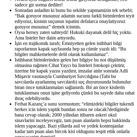
sadece gir sorma dediler!
Sonradan anladim ki bunu bu sekilde yapmamizin tek sebebi;
“Bak goruyor musunuz adamin sucunu farkli birimlerden teyit
ediyoruz, kisinin suçunun ispatini defalarca onaylatiyoruz
goruyor musunuz” demek icinmis.
Oysa hersey zaten sahteydi! Hukuki dayanak delil hiç yoktu.
Ama listeler her daim artıyordu.
İşin en trajikomik tarafı; Emniyetten gelen istihbari bilgi
raporlarının kapak sayfasında hep şu cümle yazılı idi: “Bu
bilgiler mahkemelerde delil olarak kullanılamaz”.
Istihbarat birimlerinden gelen her bilgiye bu not düşülmüş
olmasina rağmen Cihat Yaycı bu listeleri fotokopi çektirir,
üzerine bir kapak yazısı yazdırır, imzalar atılır sonrada Adli
Müşavir vasıtasıyla Cumhuriyet Savcılığına (Tabi bu
savcılarda ayarlanmış savcılardı) suç duyurusunda bulunulur
biran önce tutuklanmaları sağlanırdı. Bir an önce kisilerin
tutuklanması onun işine geliyordu çünkü bu sayede daha rahat
ihraç edebiliyordu.
Ferhat Kazanç’a sunu sormustum; “elimizdeki bilgiler tukendi
herkes icin islem yaptik bundan sonra ne olacak?dedigimde
bana cevap olarak; 2000 yilindan itibaren askeri okul
sinavlarini inceleyecegiz, tam puan alanlarin hepsi hakkinda
islem yapacagiz. Bazi yillarda asil ve yedek kontenjanlar
kadar tam puan alan bircok kisi oldugunu tespit ettik onlarla
ugrasacagim demisti!