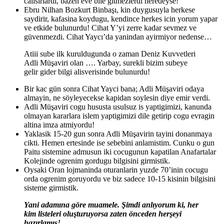
calisirlardi, bazen eve bile gitmezlerdi neredeyse!
Ebru Nilhan Bozkurt Binbaşı, kin duygusuyla herkese
saydirir, kafasina koydugu, kendince herkes icin yorum yapar
ve etkide bulunurdu! Cihat Y’yi zerre kadar sevmez ve
güvenmezdi. Cihat Yaycı’da yanindan ayirmiyor nedense…
Atiii sube ilk kuruldugunda o zaman Deniz Kuvvetleri
Adli Müşaviri olan …. Yarbay, surekli bizim subeye
gelir gider bilgi alisverisinde bulunurdu!
Bir kac gün sonra Cihat Yayci bana; Adli Müşaviri odaya
almayin, ne söyleyecekse kapidan soylesin diye emir verdi.
Adli Müşaviri cogu hususta usulsuz is yaptigimizi, kanunda
olmayan kararlara islem yaptigimizi dile getirip cogu evragin
altina imza atmiyordu!
Yaklasik 15-20 gun sonra Adli Müşavirin tayini donanmaya
cikti. Hemen ertesinde ise sebebini anlamistim. Cunku o gun
Paitu sistemine admusun iki cocugunun kapatilan Anafartalar
Kolejinde ogrenim gordugu bilgisini girmistik.
Oysaki Oran lojmaninda oturanlarin yuzde 70’inin cocugu
orda ogrenim goruyordu ve biz sadece 10-15 kisinin bilgisini
sisteme girmistik.
Yani adamına göre muamele. Şimdi anlıyorum ki, her
kim listeleri oluşturuyorsa zaten önceden herşeyi
hazırlamış!