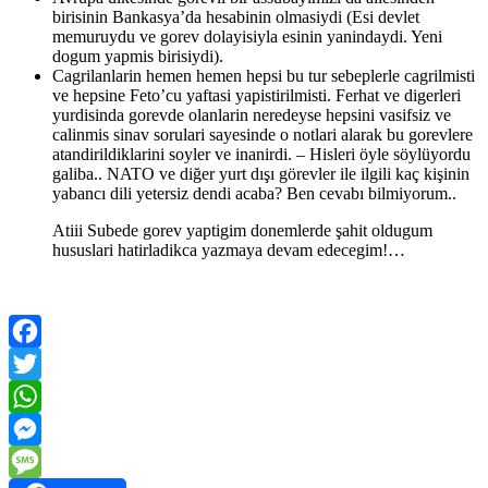
birisinin Bankasya’da hesabinin olmasiydi (Esi devlet
memuruydu ve gorev dolayisiyla esinin yanindaydi. Yeni
dogum yapmis birisiydi).
Cagrilanlarin hemen hemen hepsi bu tur sebeplerle cagrilmisti
ve hepsine Feto’cu yaftasi yapistirilmisti. Ferhat ve digerleri
yurdisinda gorevde olanlarin neredeyse hepsini vasifsiz ve
calinmis sinav sorulari sayesinde o notlari alarak bu gorevlere
atandirildiklarini soyler ve inanirdi. – Hisleri öyle söylüyordu
galiba.. NATO ve diğer yurt dışı görevler ile ilgili kaç kişinin
yabancı dili yetersiz dendi acaba? Ben cevabı bilmiyorum..
Atiii Subede gorev yaptigim donemlerde şahit oldugum
hususlari hatirladikca yazmaya devam edecegim!…
Facebook
Twitter
WhatsApp
Messenger