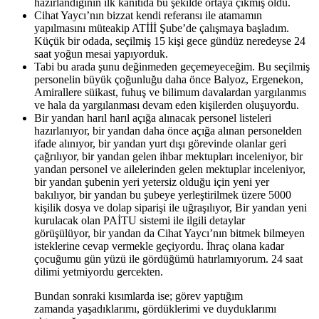
hazırlandığının ilk kanıtıda bu şekilde ortaya çıkmış oldu.
Cihat Yaycı’nın bizzat kendi referansı ile atamamın
yapılmasını müteakip ATİİİ Şube’de çalışmaya başladım.
Küçük bir odada, seçilmiş 15 kişi gece gündüz neredeyse 24
saat yoğun mesai yapıyorduk.
Tabi bu arada şunu değinmeden geçemeyeceğim. Bu seçilmiş
personelin büyük çoğunluğu daha önce Balyoz, Ergenekon,
Amirallere süikast, fuhuş ve bilimum davalardan yargılanmıs
ve hala da yargılanması devam eden kişilerden oluşuyordu.
Bir yandan harıl harıl açığa alınacak personel listeleri
hazırlanıyor, bir yandan daha önce açığa alınan personelden
ifade alınıyor, bir yandan yurt dışı görevinde olanlar geri
çağrılıyor, bir yandan gelen ihbar mektupları inceleniyor, bir
yandan personel ve ailelerinden gelen mektuplar inceleniyor,
bir yandan şubenin yeri yetersiz olduğu için yeni yer
bakılıyor, bir yandan bu şubeye yerleştirilmek üzere 5000
kişilik dosya ve dolap siparişi ile uğraşılıyor, Bir yandan yeni
kurulacak olan PAİTU sistemi ile ilgili detaylar
görüşülüyor, bir yandan da Cihat Yaycı’nın bitmek bilmeyen
isteklerine cevap vermekle geçiyordu. İhraç olana kadar
çocuğumu gün yüzü ile gördüğümü hatırlamıyorum. 24 saat
dilimi yetmiyordu gercekten.
Bundan sonraki kısımlarda ise; görev yaptığım
zamanda yaşadıklarımı, gördüklerimi ve duyduklarımı