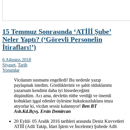
15 Temmuz Sonrasında ‘ATİİİ Şube’
Neler Yaptı? (‘Görevli Personelin
İtirafları!’)
6 Ağustos 2018
Siyaset
,
Tarih
Yorumlar
Vicdanım susmamı engelledi! Bu nedenle yazıp
paylaşmak istedim. Gördüklerimi ve şahit olduklarımı
yazarsam kendimi daha iyi hissedeceğimi
düşündüm. Acı ama, devletin rütbe verdiği ve önemli
koltukları işgal edenler öylesine hukuksuzluklara imza
atıyorlar ki, vicdan sessiz kalamıyor!
Ben BT
Asb.Kd.Bçvş. Ersin Demircan
20 Eylül- 05 Aralik 2016 tarihleri arasında Deniz Kuvvetleri
ATİİİ (Adli Takip, İdari İşlem ve İnceleme) Şubede Adli