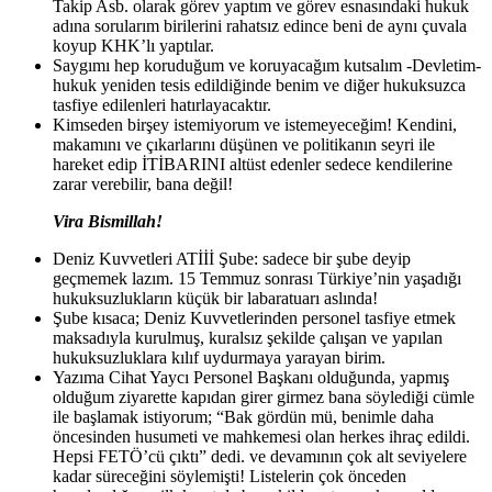
Takip Asb. olarak görev yaptım ve görev esnasındaki hukuk
adına sorularım birilerini rahatsız edince beni de aynı çuvala
koyup KHK’lı yaptılar.
Saygımı hep koruduğum ve koruyacağım kutsalım -Devletim-
hukuk yeniden tesis edildiğinde benim ve diğer hukuksuzca
tasfiye edilenleri hatırlayacaktır.
Kimseden birşey istemiyorum ve istemeyeceğim! Kendini,
makamını ve çıkarlarını düşünen ve politikanın seyri ile
hareket edip İTİBARINI altüst edenler sedece kendilerine
zarar verebilir, bana değil!
Vira Bismillah!
Deniz Kuvvetleri ATİİİ Şube: sadece bir şube deyip
geçmemek lazım. 15 Temmuz sonrası Türkiye’nin yaşadığı
hukuksuzlukların küçük bir labaratuarı aslında!
Şube kısaca; Deniz Kuvvetlerinden personel tasfiye etmek
maksadıyla kurulmuş, kuralsız şekilde çalışan ve yapılan
hukuksuzluklara kılıf uydurmaya yarayan birim.
Yazıma Cihat Yaycı Personel Başkanı olduğunda, yapmış
olduğum ziyarette kapıdan girer girmez bana söylediği cümle
ile başlamak istiyorum; “Bak gördün mü, benimle daha
öncesinden husumeti ve mahkemesi olan herkes ihraç edildi.
Hepsi FETÖ’cü çıktı” dedi. ve devamının çok alt seviyelere
kadar süreceğini söylemişti! Listelerin çok önceden