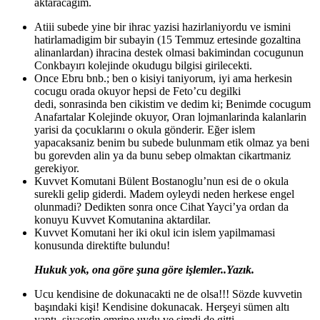
aktaracağım.
Atiii subede yine bir ihrac yazisi hazirlaniyordu ve ismini
hatirlamadigim bir subayin (15 Temmuz ertesinde gozaltina
alinanlardan) ihracina destek olmasi bakimindan cocugunun
Conkbayırı kolejinde okudugu bilgisi girilecekti.
Once Ebru bnb.; ben o kisiyi taniyorum, iyi ama herkesin
cocugu orada okuyor hepsi de Feto’cu degilki
dedi, sonrasinda ben cikistim ve dedim ki; Benimde cocugum
Anafartalar Kolejinde okuyor, Oran lojmanlarinda kalanlarin
yarisi da çocuklarını o okula gönderir. Eğer islem
yapacaksaniz benim bu subede bulunmam etik olmaz ya beni
bu gorevden alin ya da bunu sebep olmaktan cikartmaniz
gerekiyor.
Kuvvet Komutani Bülent Bostanoglu’nun esi de o okula
surekli gelip giderdi. Madem oyleydi neden herkese engel
olunmadi? Dedikten sonra once Cihat Yayci’ya ordan da
konuyu Kuvvet Komutanina aktardilar.
Kuvvet Komutani her iki okul icin islem yapilmamasi
konusunda direktifte bulundu!
Hukuk yok, ona göre şuna göre işlemler..Yazık.
Ucu kendisine de dokunacakti ne de olsa!!! Sözde kuvvetin
başındaki kişi! Kendisine dokunacak. Herşeyi sümen altı
yaptı, siyasetin emrine uydu ve şimdi de gitti.