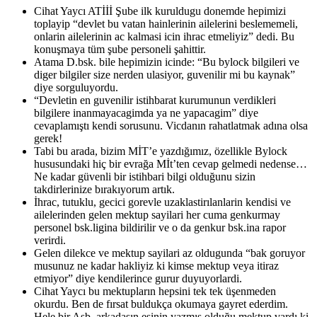
Cihat Yaycı ATİİİ Şube ilk kuruldugu donemde hepimizi
toplayip “devlet bu vatan hainlerinin ailelerini beslememeli,
onlarin ailelerinin ac kalmasi icin ihrac etmeliyiz” dedi. Bu
konuşmaya tüm şube personeli şahittir.
Atama D.bsk. bile hepimizin icinde: “Bu bylock bilgileri ve
diger bilgiler size nerden ulasiyor, guvenilir mi bu kaynak”
diye sorguluyordu.
“Devletin en guvenilir istihbarat kurumunun verdikleri
bilgilere inanmayacagimda ya ne yapacagim” diye
cevaplamıştı kendi sorusunu. Vicdanın rahatlatmak adına olsa
gerek!
Tabi bu arada, bizim MİT’e yazdığımız, özellikle Bylock
hususundaki hiç bir evrağa Mİt’ten cevap gelmedi nedense…
Ne kadar güvenli bir istihbari bilgi olduğunu sizin
takdirlerinize bırakıyorum artık.
İhrac, tutuklu, gecici gorevle uzaklastirılanlarin kendisi ve
ailelerinden gelen mektup sayilari her cuma genkurmay
personel bsk.ligina bildirilir ve o da genkur bsk.ina rapor
verirdi.
Gelen dilekce ve mektup sayilari az oldugunda “bak goruyor
musunuz ne kadar hakliyiz ki kimse mektup veya itiraz
etmiyor” diye kendilerince gurur duyuyorlardi.
Cihat Yaycı bu mektupların hepsini tek tek üşenmeden
okurdu. Ben de fırsat buldukça okumaya gayret ederdim.
Hele bir Asb. arkadaşın eşinin yazmış olduğu mektup vardı ki