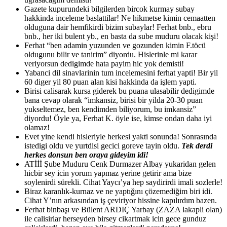
Gazete kupurundeki bilgilerden bircok kurmay subay
hakkinda inceleme baslattilar! Ne hikmetse kimin cemaatten
olduguna dair hemfikirdi bizim subaylar! Ferhat bnb., ebru
bnb., her iki bulent yb., en basta da sube muduru olacak kişi!
Ferhat “ben adamin yuzunden ve gozunden kimin F.töcü
oldugunu bilir ve tanirim” diyordu. Hislerinle mi karar
veriyorsun dedigimde hata payim hic yok demisti!
Yabanci dil sinavlarinin tum incelemesini ferhat yapti! Bir yil
60 diger yil 80 puan alan kisi hakkinda da işlem yapti.
Birisi calisarak kursa giderek bu puana ulasabilir dedigimde
bana cevap olarak “imkansiz, birisi bir yilda 20-30 puan
yukseltemez, ben kendimden biliyorum, bu imkansiz”
diyordu! Öyle ya, Ferhat K. öyle ise, kimse ondan daha iyi
olamaz!
Evet yine kendi hisleriyle herkesi yakti sonunda! Sonrasında
istedigi oldu ve yurtdisi gecici goreve tayin oldu.
Tek derdi
herkes donsun ben oraya gideyim idi!
ATİİİ Şube Muduru Cenk Durmazer Albay yukaridan gelen
hicbir sey icin yorum yapmaz yerine getirir ama bize
soylenirdi sürekli. Cihat Yaycı’ya hep saydirirdi imali sozlerle!
Biraz karanlık-kurnaz ve ne yaptığını çözemediğim biri idi.
Cihat Y’nın arkasından iş çeviriyor hissine kapılırdım bazen.
Ferhat binbaşı ve Bülent ARDIÇ Yarbay (ZAZA lakapli olan)
ile calisirlar herseyden birsey cikartmak icin gece gunduz