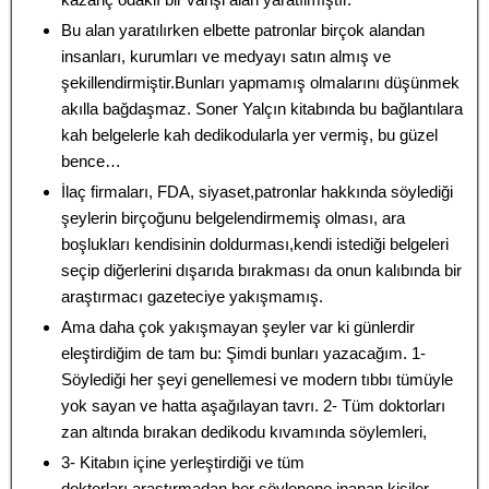
Bu alan yaratılırken elbette patronlar birçok alandan
insanları, kurumları ve medyayı satın almış ve
şekillendirmiştir.Bunları yapmamış olmalarını düşünmek
akılla bağdaşmaz. Soner Yalçın kitabında bu bağlantılara
kah belgelerle kah dedikodularla yer vermiş, bu güzel
bence…
İlaç firmaları, FDA, siyaset,patronlar hakkında söylediği
şeylerin birçoğunu belgelendirmemiş olması, ara
boşlukları kendisinin doldurması,kendi istediği belgeleri
seçip diğerlerini dışarıda bırakması da onun kalıbında bir
araştırmacı gazeteciye yakışmamış.
Ama daha çok yakışmayan şeyler var ki günlerdir
eleştirdiğim de tam bu: Şimdi bunları yazacağım. 1-
Söylediği her şeyi genellemesi ve modern tıbbı tümüyle
yok sayan ve hatta aşağılayan tavrı. 2- Tüm doktorları
zan altında bırakan dedikodu kıvamında söylemleri,
3- Kitabın içine yerleştirdiği ve tüm
doktorları,araştırmadan her söylenene inanan kişiler