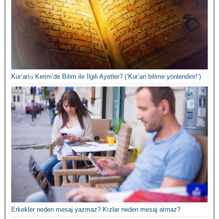
Kur’an-ı Kerim’de Bilim ile İlgili Ayetler? (‘Kur’an bilime yönlendirir!’)
Erkekler neden mesaj yazmaz? Kızlar neden mesaj atmaz?