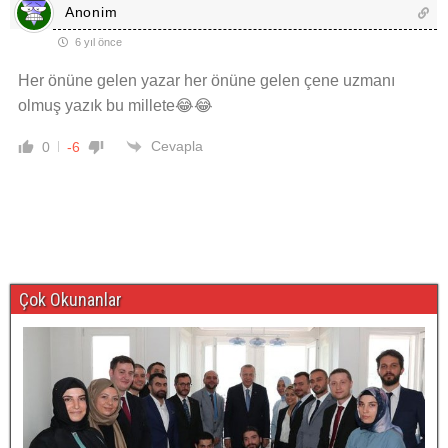
Anonim
6 yıl önce
Her önüne gelen yazar her önüne gelen çene uzmanı
olmuş yazık bu millete😂😂
Cevapla
0
-6
Çok Okunanlar