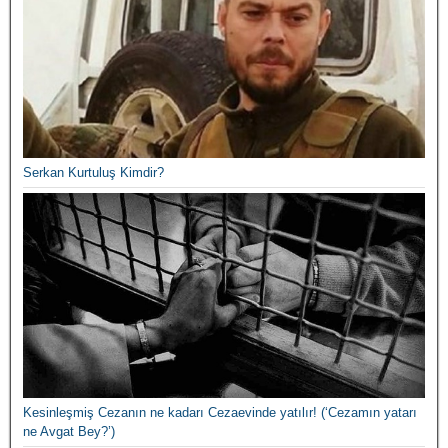
Serkan Kurtuluş Kimdir?
Kesinleşmiş Cezanın ne kadarı Cezaevinde yatılır! (‘Cezamın yatarı
ne Avgat Bey?’)