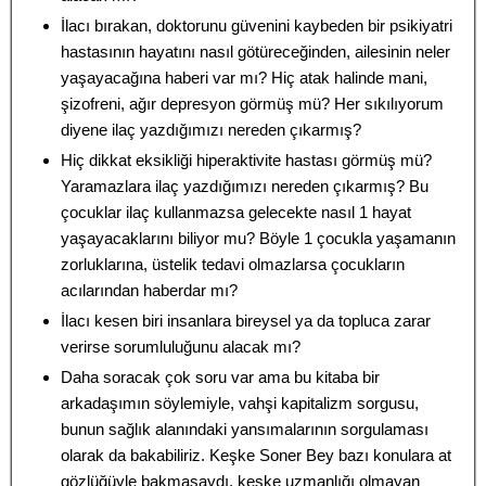
İlacı bırakan, doktorunu güvenini kaybeden bir psikiyatri
hastasının hayatını nasıl götüreceğinden, ailesinin neler
yaşayacağına haberi var mı? Hiç atak halinde mani,
şizofreni, ağır depresyon görmüş mü? Her sıkılıyorum
diyene ilaç yazdığımızı nereden çıkarmış?
Hiç dikkat eksikliği hiperaktivite hastası görmüş mü?
Yaramazlara ilaç yazdığımızı nereden çıkarmış? Bu
çocuklar ilaç kullanmazsa gelecekte nasıl 1 hayat
yaşayacaklarını biliyor mu? Böyle 1 çocukla yaşamanın
zorluklarına, üstelik tedavi olmazlarsa çocukların
acılarından haberdar mı?
İlacı kesen biri insanlara bireysel ya da topluca zarar
verirse sorumluluğunu alacak mı?
Daha soracak çok soru var ama bu kitaba bir
arkadaşımın söylemiyle, vahşi kapitalizm sorgusu,
bunun sağlık alanındaki yansımalarının sorgulaması
olarak da bakabiliriz. Keşke Soner Bey bazı konulara at
gözlüğüyle bakmasaydı, keşke uzmanlığı olmayan