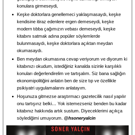
konulara girmeseydi,
Keşke doktorlara genellemeci yaklaşmasaydı, keşke
kendisine itiraz edenlere ergen demeseydi, keşke
modern tıbba çağımızın vebası demeseydi, keşke
kitabını satmak adına popüler söylemlerde
bulunmasaydı, keşke doktorlara açıktan meydan
okumasaydı.
Ben meydan okumasına cevap veriyorum ve diyorum ki
kitabınızı okudum, istediğiniz kanalda sizinle karşılıklı
konuları değerlendirelim ve tartışalım. Siz bana sağlığın
ekonomipolitiğini anlatın ben de size tıp ve özellikle
psikiyatri uygulamalarını anlatayım.
Hoşunuza gitmezse araştırmacı gazetecilik nasıl yapılır
onu tartışırız belki… Yok istemezseniz benden bu kadar
kitabınız hakkında artık sustum. Diyeceklerimi açıkça
söylediğimi umuyorum.
@hsoneryalcin