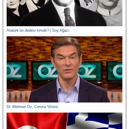
Atatürk’ün dedesi kimdir? | Soy Ağacı
Dr. Mehmet Öz; Corona Virüsü