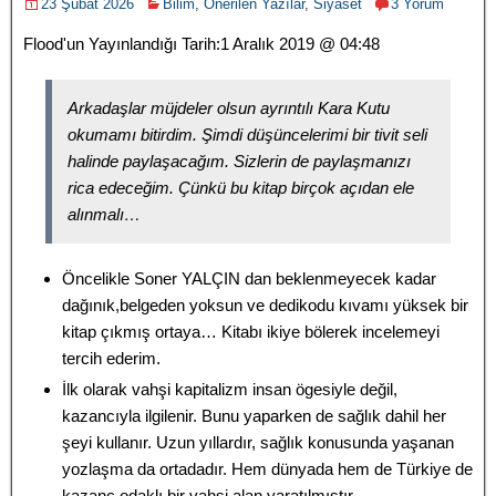
23 Şubat 2026
Bilim
,
Önerilen Yazılar
,
Siyaset
3 Yorum
Flood'un Yayınlandığı Tarih:
1 Aralık 2019 @ 04:48
Arkadaşlar müjdeler olsun ayrıntılı Kara Kutu
okumamı bitirdim. Şimdi düşüncelerimi bir tivit seli
halinde paylaşacağım. Sizlerin de paylaşmanızı
rica edeceğim. Çünkü bu kitap birçok açıdan ele
alınmalı…
Öncelikle Soner YALÇIN dan beklenmeyecek kadar
dağınık,belgeden yoksun ve dedikodu kıvamı yüksek bir
kitap çıkmış ortaya… Kitabı ikiye bölerek incelemeyi
tercih ederim.
İlk olarak vahşi kapitalizm insan ögesiyle değil,
kazancıyla ilgilenir. Bunu yaparken de sağlık dahil her
şeyi kullanır. Uzun yıllardır, sağlık konusunda yaşanan
yozlaşma da ortadadır. Hem dünyada hem de Türkiye de
kazanç odaklı bir vahşi alan yaratılmıştır.