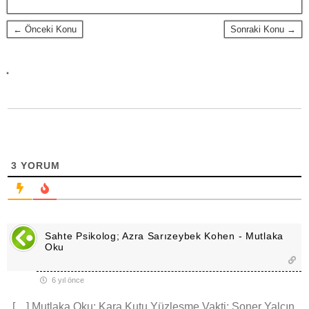
k
p
e
r
← Önceki Konu
Sonraki Konu →
3
YORUM
Sahte Psikolog; Azra Sarızeybek Kohen - Mutlaka
Oku
6 yıl önce
[…] Mutlaka Oku: Kara Kutu Yüzleşme Vakti; Soner Yalçın