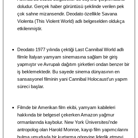
doludur. Gerçek haber görüntüsü şeklinde verilen pek
çok sahne mizansendir. Deodato özellikle Savana
Violenta (This Violent World) adlı belgeselden oldukça
etkilenmiştir.
Deodato 1977 yılında çektiği Last Cannibal World adlı
filmle İtalyan yamyam sinemasına sağlam bir giriş
yapmıştır ve Avrupalı dağıtım şirketleri ondan benzer bir
iş beklemektedir. Bu sayede sinema dünyasının en
sansasyonel filminin yani Cannibal Holocaust’un yapım
süreci başlar.
Filmde bir Amerikan film ekibi, yamyam kabileleri
hakkında bir belgesel çekerken Amazon yağmur
ormanlarında kaybolur. New York Üniversitesi’nde
antropolog olan Harold Monroe, kayıp film yapımcılarını
bulma umuduyla bir kurtarma görevine liderlik etmeyi