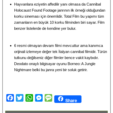
Hayvanlara eziyetin affedilir yanı olmasa da Cannibal
Holocaust Found Footage janrının ilk örneği olduğundan
korku sineması için önemlidir. Total Film bu yapımı tüm
zamanların en büyük 10 korku filminden biri sayar. Film
benzer listelerde de kendine yer bulur.
6 resmi olmayan devam filmi mevcuttur ama kanımca
orijinali izlemeye değer tek İtalyan cannibal filmidir. Türün
tutkunu değilseniz diğer filmler bence vakit kaybıdır.
Deodato onaylı bilgisayar oyunu Borneo: A Jungle
Nightmare belki bu janra yeni bir soluk getirir.
F
T
W
M
M
Share
a
w
h
e
e
c
i
a
s
s