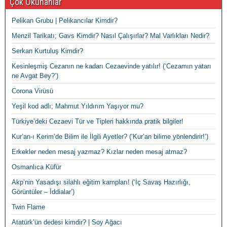
Çok Okunanlar
Pelikan Grubu | Pelikancılar Kimdir?
Menzil Tarikatı; Gavs Kimdir? Nasıl Çalışırlar? Mal Varlıkları Nedir?
Serkan Kurtuluş Kimdir?
Kesinleşmiş Cezanın ne kadarı Cezaevinde yatılır! (‘Cezamın yatarı
ne Avgat Bey?’)
Corona Virüsü
Yeşil kod adlı; Mahmut Yıldırım Yaşıyor mu?
Türkiye’deki Cezaevi Tür ve Tipleri hakkında pratik bilgiler!
Kur’an-ı Kerim’de Bilim ile İlgili Ayetler? (‘Kur’an bilime yönlendirir!’)
Erkekler neden mesaj yazmaz? Kızlar neden mesaj atmaz?
Osmanlıca Küfür
Akp’nin Yasadışı silahlı eğitim kampları! (‘İç Savaş Hazırlığı,
Görüntüler – İddialar’)
Twin Flame
Atatürk’ün dedesi kimdir? | Soy Ağacı