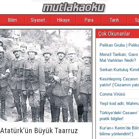
Bilim
Siyaset
Hikaye
Para
Tarih
S
Çok Okunanlar
Pelikan Grubu | Pelik
Menzil Tarikatı; Gavs 
Mal Varlıkları Nedir?
Serkan Kurtuluş Kimd
Kesinleşmiş Cezanın 
yatılır! (‘Cezamın yat
Corona Virüsü
Yeşil kod adlı; Mahmu
Türkiye’deki Cezaevi 
pratik bilgiler!
Kur’an-ı Kerim’de Bilim
Atatürk’ün Büyük Taarruz
bilime yönlendirir!’)
!