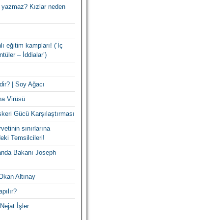
 yazmaz? Kızlar neden
lı eğitim kampları! (‘İç
tüler – İddialar’)
dir? | Soy Ağacı
na Virüsü
skeri Gücü Karşılaştırması
vetinin sınırlarına
eki Temsilcileri!
ganda Bakanı Joseph
Okan Altınay
pılır?
Nejat İşler