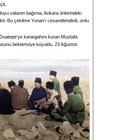
ti.
uyu vatanın bağrına, Ankara önlerindeki
kti. Bu çekilme Yunan’ı cesaretlendirdi, ordu
i Duatepe’ye karargahını kuran Mustafa
usunu beklemeye koyuldu. 23 Ağustos