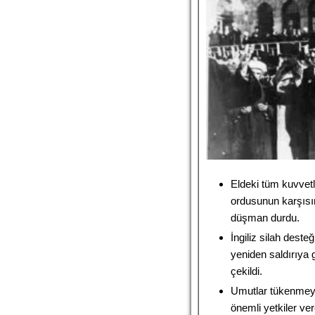
Eldeki tüm kuvvetl
ordusunun karşısına
düşman durdu.
İngiliz silah dest
yeniden saldırıya 
çekildi.
Umutlar tükenmeye
önemli yetkiler v