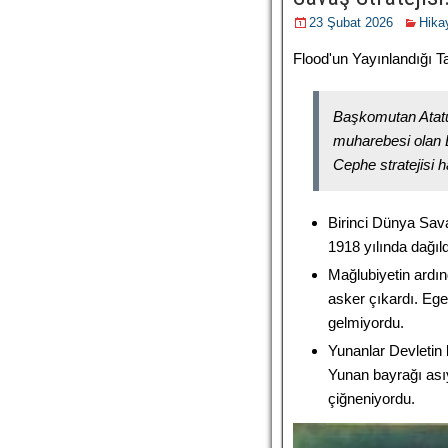
23 Şubat 2026
Hika
Flood'un Yayınlandığı Ta
Başkomutan Atatü
muharebesi olan 
Cephe stratejisi
Birinci Dünya Sav
1918 yılında dağıld
Mağlubiyetin ardın
asker çıkardı. Ege 
gelmiyordu.
Yunanlar Devletin
Yunan bayrağı asıy
çiğneniyordu.