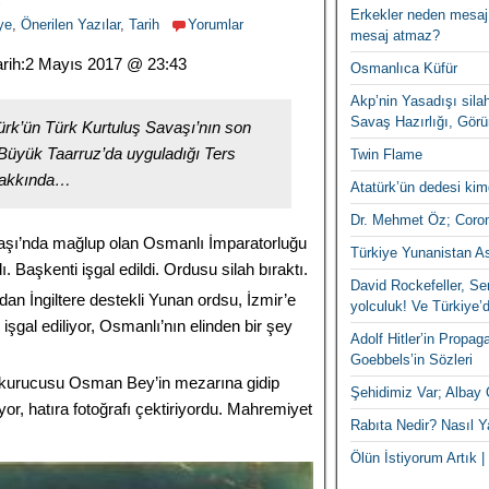
Erkekler neden mesaj
ye
,
Önerilen Yazılar
,
Tarih
Yorumlar
mesaj atmaz?
rih:
2 Mayıs 2017 @ 23:43
Osmanlıca Küfür
Akp’nin Yasadışı silah
Savaş Hazırlığı, Görün
rk’ün Türk Kurtuluş Savaşı’nın son
Büyük Taarruz’da uyguladığı Ters
Twin Flame
 hakkında…
Atatürk’ün dedesi kim
Dr. Mehmet Öz; Coro
aşı’nda mağlup olan Osmanlı İmparatorluğu
Türkiye Yunanistan A
ı. Başkenti işgal edildi. Ordusu silah bıraktı.
David Rockefeller, Ser
dan İngiltere destekli Yunan ordsu, İzmir’e
yolculuk! Ve Türkiye’d
işgal ediliyor, Osmanlı’nın elinden bir şey
Adolf Hitler’in Propa
Goebbels’in Sözleri
 kurucusu Osman Bey’in mezarına gidip
Şehidimiz Var; Albay 
or, hatıra fotoğrafı çektiriyordu. Mahremiyet
Rabıta Nedir? Nasıl Ya
Ölün İstiyorum Artık | 